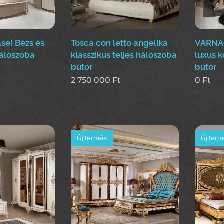
e) Bézs és
Tosca con letto angelika
VARNA(
hálószoba
klasszikus teljes hálószoba
luxus 
bútor
bútor
2 750 000
Ft
0
Ft
Új termék
Új ter