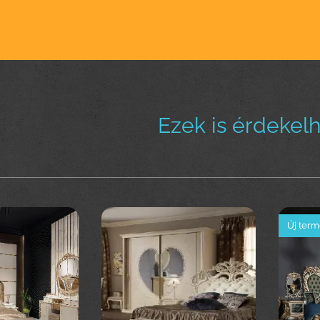
Ezek is érdekel
Új ter