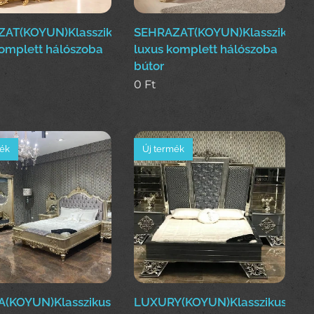
AT(KOYUN)Klasszikus
SEHRAZAT(KOYUN)Klasszikus
komplett hálószoba
luxus komplett hálószoba
bútor
0
Ft
mék
Új termék
(KOYUN)Klasszikus
LUXURY(KOYUN)Klasszikus