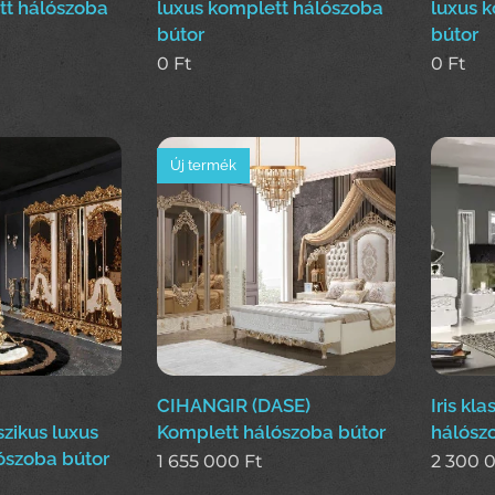
tt hálószoba
luxus komplett hálószoba
luxus 
bútor
bútor
0
Ft
0
Ft
Új termék
CIHANGIR (DASE)
Iris kla
zikus luxus
Komplett hálószoba bútor
hálósz
ószoba bútor
1 655 000
Ft
2 300 