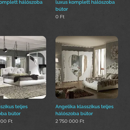
komplett hálószoba
luxus komplett hálószoba
bútor
0
Ft
sszikus teljes
Angelika klasszikus teljes
oba bútor
hálószoba bútor
000
Ft
2 750 000
Ft