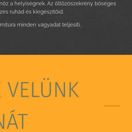
sönöz a helyiségnek. Az öltözőszekrény bőséges
es ruhád és kiegészítőid.
rnitúra minden vágyadat teljesíti.
E VELÜNK
NÁT