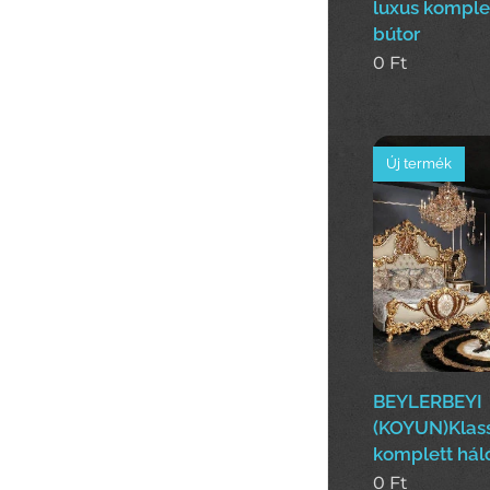
luxus komple
bútor
0
Ft
Új termék
BEYLERBEYI
(KOYUN)Klass
komplett hál
0
Ft