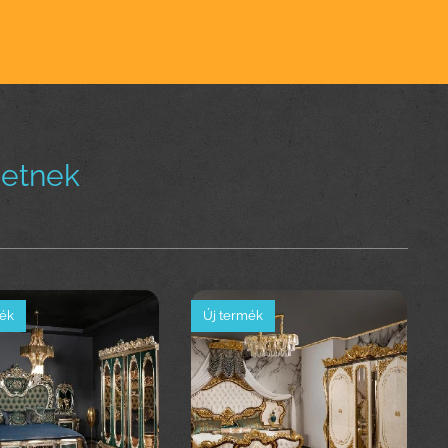
hetnek
mék
Új termék