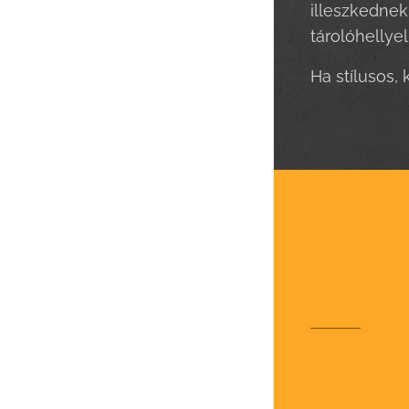
illeszkednek
tárolóhellye
Ha stílusos,