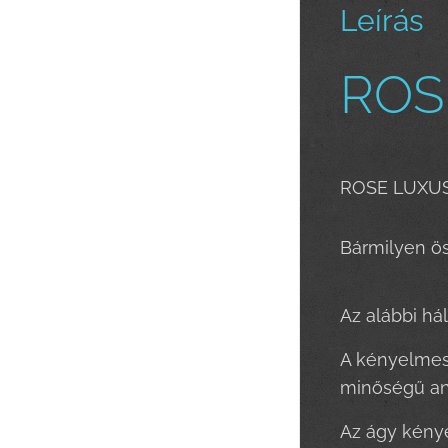
Leírás
ROS
ROSE LUXUS
Bármilyen ös
Az alábbi há
A kényelmes 
minőségű an
Az ágy kénye