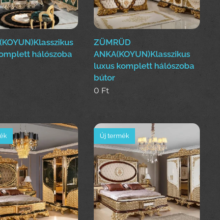
KOYUN)Klasszikus
ZÜMRÜD
komplett hálószoba
ANKA(KOYUN)Klasszikus
luxus komplett hálószoba
bútor
0
Ft
mék
Új termék