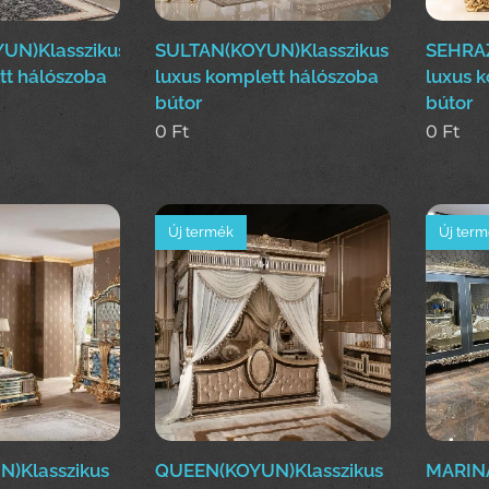
UN)Klasszikus
SULTAN(KOYUN)Klasszikus
SEHRAZ
tt hálószoba
luxus komplett hálószoba
luxus 
bútor
bútor
0
Ft
0
Ft
Új termék
Új ter
)Klasszikus
QUEEN(KOYUN)Klasszikus
MARINA