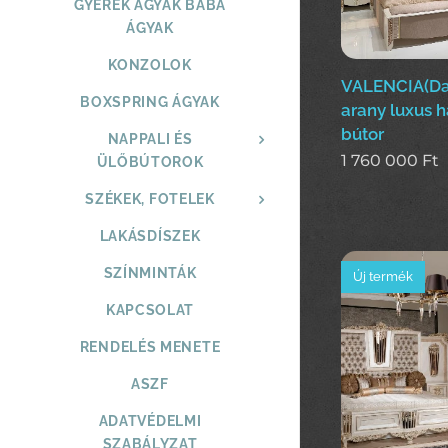
GYEREK ÁGYAK BABA
ÁGYAK
KONZOLOK
VALENCIA(Das
BOXSPRING ÁGYAK
arany luxus 
bútor
NAPPALI ÉS
1 760 000
Ft
ÜLŐBÚTOROK
SZÉKEK, FOTELEK
LAKÁSDÍSZEK
SZÍNMINTÁK
Új termék
KAPCSOLAT
RENDELÉS MENETE
ASZF
ADATVÉDELMI
SZABÁLYZAT