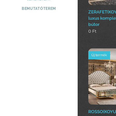
BEMUTATÓTEREM
ZERAFET(KOY
luxus komple
bútor
0
Ft
Új termék
ROSSO(KOYUN