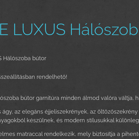
E LUXUS Hálószob
 Hálószoba bútor
szeállításban rendelhető!
lószoba bútor garnitúra minden álmod valóra váltja, h
ágy, az elegáns éjjeliszekrények, az öltözőszekrén
yagokból készülnek, és modern stílusukkal különleg
lmes matraccal rendelkezik, mely biztosítja a pihent