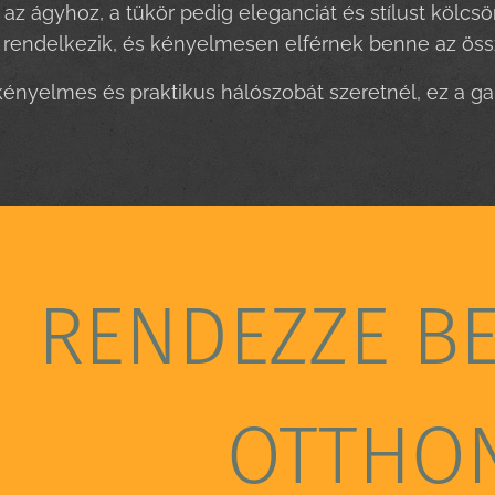
 az ágyhoz, a tükör pedig eleganciát és stílust kölc
l rendelkezik, és kényelmesen elférnek benne az össz
 kényelmes és praktikus hálószobát szeretnél, ez a ga
RENDEZZE B
OTTHO