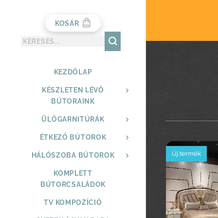
KOSÁR
KEZDŐLAP
KÉSZLETEN LÉVŐ
BÚTORAINK
ÜLŐGARNITÚRÁK
ÉTKEZŐ BÚTOROK
Új termék
HÁLÓSZOBA BÚTOROK
KOMPLETT
BÚTORCSALÁDOK
TV KOMPOZÍCIÓ