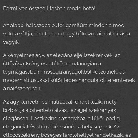
Bármilyen összeállításban rendelhető!
Az alábbi hálószoba bútor garnitúra minden álmod
valóra váltja, ha otthonod egy hálószobai átalakításra
vágyik.
A kényelmes ágy, az elegáns éjjeliszekrények, az
öltözőszekrény és a tükör mindannyian a
legmagasabb minőségű anyagokból készülnek, és
modern stílusukkal különleges hangulatot teremtenek
a hálószobában.
Az ágy kényelmes matraccal rendelkezik, mely
biztosítja a pihentető alvást, az éjjeliszekrények
elegánsan illeszkednek az ágyhoz, a tükör pedig
eleganciát és stílust kölcsönöz a helyiségnek. Az
öltözőszekrény bőséges tárolóhellyel rendelkezik, és