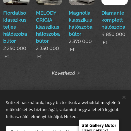
Fiordaliso
MELODY
Magnólia
Diamante
klasszikus
GRIGIA
klasszikus
komplett
teljes
klasszikus
hálószoba
hálószoba
hálószoba
hálószoba
bútor
4 850 000
bútor
bútor
2 370 000
Ft
2 250 000
2 350 000
Ft
Ft
Ft
Következő
Sütiket használunk, hogy biztosítsuk a weboldal megfelelő
STIL GALLERY KFT
működését és biztonságát, valamint hogy a lehető legjobb
felhasználói élményt kínáljuk Neked.
Sütik
Stil Gallery Bútor
Üzenj nekünk!