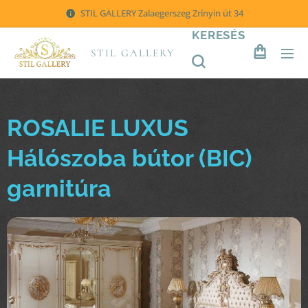
STIL GALLERY Zalaegerszeg Zrínyin út 34
KERESÉS
STIL GALLERY
ROSALIE LUXUS
Hálószoba bútor (BIC)
garnitúra