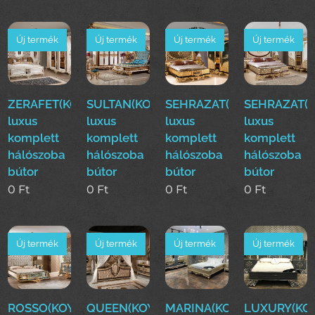
Új termék
Új termék
Új termék
Új termék
ZERAFET(KOYUN)Klasszikus
SULTAN(KOYUN)Klasszikus
SEHRAZAT(KOYUN)Klasszi
SEHRAZAT(K
luxus
luxus
luxus
luxus
komplett
komplett
komplett
komplett
hálószoba
hálószoba
hálószoba
hálószoba
bútor
bútor
bútor
bútor
0
Ft
0
Ft
0
Ft
0
Ft
Új termék
Új termék
Új termék
Új termék
ROSSO(KOYUN)Klasszikus
QUEEN(KOYUN)Klasszikus
MARINA(KOYUN)Klassziku
LUXURY(KOY