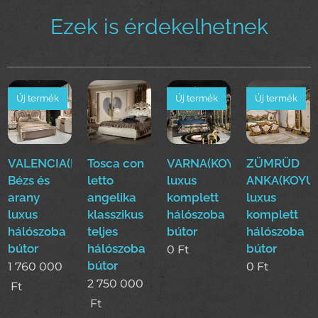
Ezek is érdekelhetnek
Új termék
Új termék
Új termék
VALENCIA(Dase)
Tosca con
VARNA(KOYUN)Klasszikus
ZÜMRÜD
Bézs és
letto
luxus
ANKA(KOYUN
arany
angelika
komplett
luxus
luxus
klasszikus
hálószoba
komplett
hálószoba
teljes
bútor
hálószoba
bútor
hálószoba
bútor
0
Ft
bútor
1 760 000
0
Ft
2 750 000
Ft
Ft