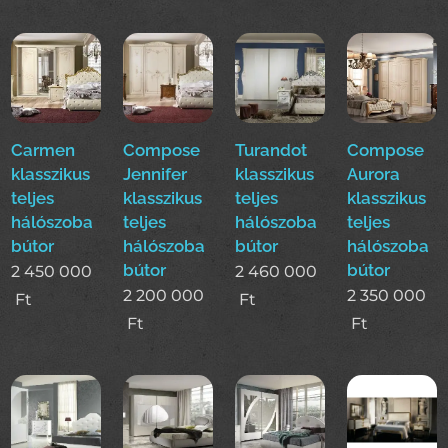
Carmen
Compose
Turandot
Compose
klasszikus
Jennifer
klasszikus
Aurora
teljes
klasszikus
teljes
klasszikus
hálószoba
teljes
hálószoba
teljes
bútor
hálószoba
bútor
hálószoba
bútor
bútor
2 450 000
2 460 000
2 200 000
2 350 000
Ft
Ft
Ft
Ft