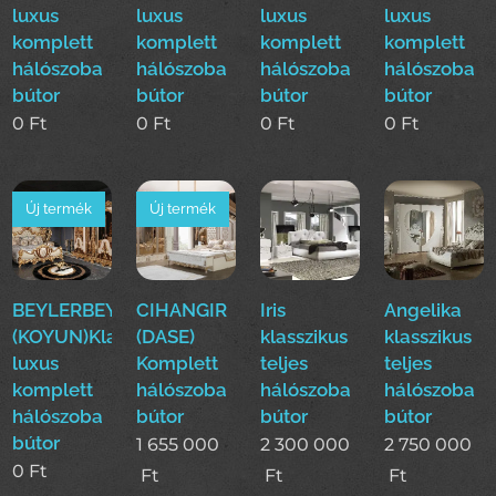
luxus
luxus
luxus
luxus
komplett
komplett
komplett
komplett
hálószoba
hálószoba
hálószoba
hálószoba
bútor
bútor
bútor
bútor
0
Ft
0
Ft
0
Ft
0
Ft
Új termék
Új termék
BEYLERBEYI
CIHANGIR
Iris
Angelika
(KOYUN)Klasszikus
(DASE)
klasszikus
klasszikus
luxus
Komplett
teljes
teljes
komplett
hálószoba
hálószoba
hálószoba
hálószoba
bútor
bútor
bútor
bútor
1 655 000
2 300 000
2 750 000
0
Ft
Ft
Ft
Ft