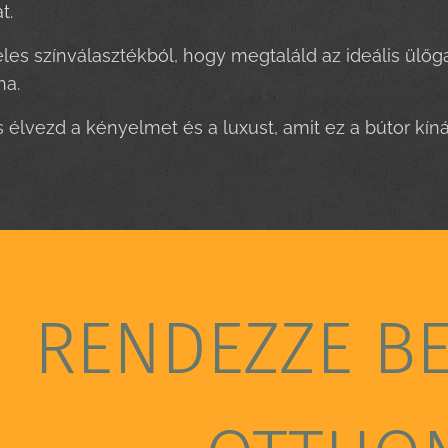
t.
éles színválasztékból, hogy megtaláld az ideális ülőga
lna.
s élvezd a kényelmet és a luxust, amit ez a bútor kín
RENDEZZE B