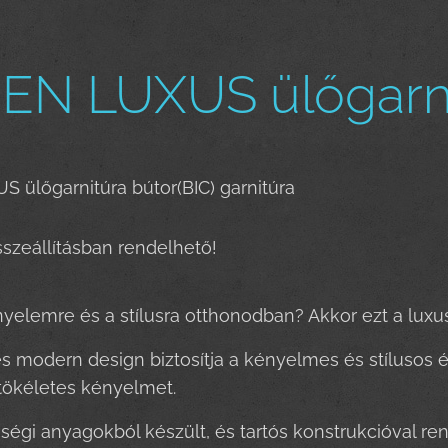
N LUXUS ülőgarni
ülőgarnitúra bútor(BIC) garnitúra
szeállításban rendelhető!
yelemre és a stílusra otthonodban? Akkor ezt a luxu
s modern design biztosítja a kényelmes és stílusos 
a tökéletes kényelmet.
ségi anyagokból készült, és tartós konstrukcióval ren