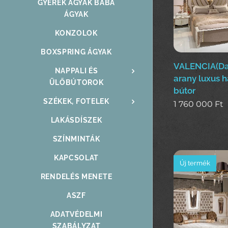
GYEREK ÁGYAK BABA
ÁGYAK
KONZOLOK
BOXSPRING ÁGYAK
VALENCIA(Das
NAPPALI ÉS
arany luxus 
ÜLŐBÚTOROK
bútor
SZÉKEK, FOTELEK
1 760 000
Ft
LAKÁSDÍSZEK
SZÍNMINTÁK
KAPCSOLAT
Új termék
RENDELÉS MENETE
ASZF
ADATVÉDELMI
SZABÁLYZAT