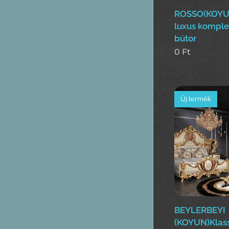
ROSSO(KOYUN
luxus komple
bútor
0
Ft
Új termék
BEYLERBEYI
(KOYUN)Klass