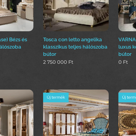
e) Bézs és
Tosca con letto angelika
VARNA(
hálószoba
klasszikus teljes hálószoba
luxus 
bútor
bútor
2 750 000
Ft
0
Ft
Új termék
Új ter