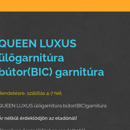
QUEEN LUXUS
ülőgarnitúra
bútor(BIC) garnitúra
Rendelésre, szállítás 4-7 hét
QUEEN LUXUS ülőgarnitúra bútor(BIC)garnitúra
Ár nélkül érdeklődjön az eladónál!