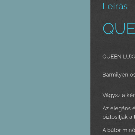
Leírás
QUEE
QUEEN LUXUS 
Bármilyen ös
Vágysz a kén
Az elegáns é
biztosítják 
A bútor minő