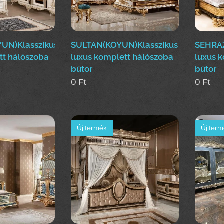
UN)Klasszikus
SULTAN(KOYUN)Klasszikus
SEHRAZ
tt hálószoba
luxus komplett hálószoba
luxus 
bútor
bútor
0
Ft
0
Ft
Új termék
Új ter