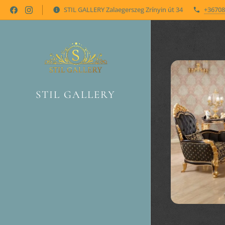
STIL GALLERY Zalaegerszeg Zrínyin út 34
+36708
STIL GALLERY