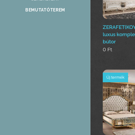
BEMUTATÓTEREM
ZERAFET(KOY
luxus komple
bútor
0
Ft
Új termék