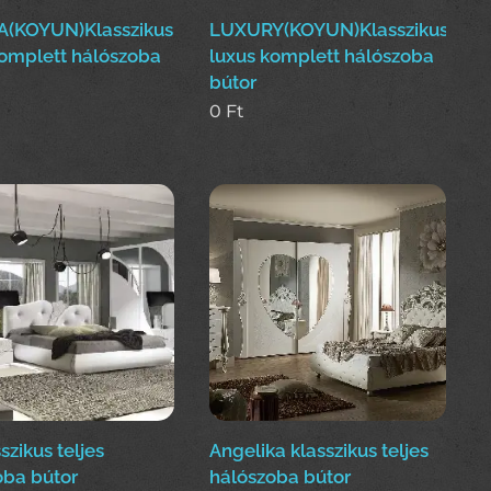
(KOYUN)Klasszikus
LUXURY(KOYUN)Klasszikus
komplett hálószoba
luxus komplett hálószoba
bútor
0
Ft
sszikus teljes
Angelika klasszikus teljes
oba bútor
hálószoba bútor