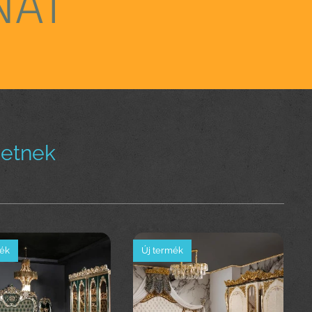
NÁT
hetnek
mék
Új termék