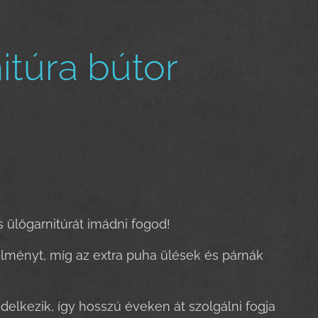
túra bútor
s ülőgarnitúrát imádni fogod!
élményt, míg az extra puha ülések és párnák
delkezik, így hosszú éveken át szolgálni fogja