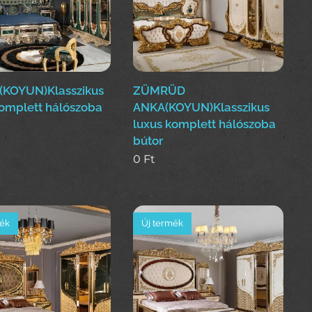
KOYUN)Klasszikus
ZÜMRÜD
komplett hálószoba
ANKA(KOYUN)Klasszikus
luxus komplett hálószoba
bútor
0
Ft
mék
Új termék