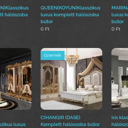
)Klasszikus
QUEEN(KOYUN)Klasszikus
MARINA
tt hálószoba
luxus komplett hálószoba
luxus 
bútor
bútor
0
Ft
0
Ft
Új termék
CIHANGIR (DASE)
Iris kla
zikus luxus
Komplett hálószoba bútor
hálósz