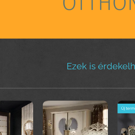
OTTHO
Ezek is érdekel
Új ter