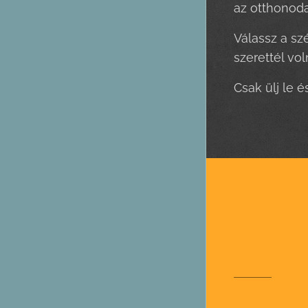
az otthonoda
Válassz a sz
szerettél vo
Csak ülj le é