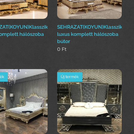
AT(KOYUN)Klasszikus
SEHRAZAT(KOYUN)Klasszikus
komplett hálószoba
luxus komplett hálószoba
bútor
0
Ft
mék
Új termék