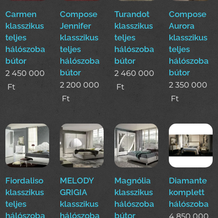
Carmen
Compose
Turandot
Compose
klasszikus
Jennifer
klasszikus
Aurora
teljes
klasszikus
teljes
klasszikus
hálószoba
teljes
hálószoba
teljes
bútor
hálószoba
bútor
hálószoba
bútor
bútor
2 450 000
2 460 000
2 200 000
2 350 000
Ft
Ft
Ft
Ft
Fiordaliso
MELODY
Magnólia
Diamante
klasszikus
GRIGIA
klasszikus
komplett
teljes
klasszikus
hálószoba
hálószoba
hálószoba
hálószoba
bútor
4 850 000