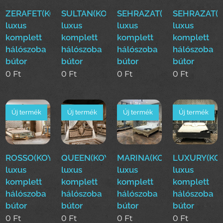
ZERAFET(KOYUN)Klasszikus
SULTAN(KOYUN)Klasszikus
SEHRAZAT(KOYUN)Klasszi
SEHRAZAT(K
luxus
luxus
luxus
luxus
komplett
komplett
komplett
komplett
hálószoba
hálószoba
hálószoba
hálószoba
bútor
bútor
bútor
bútor
0
Ft
0
Ft
0
Ft
0
Ft
Új termék
Új termék
Új termék
Új termék
ROSSO(KOYUN)Klasszikus
QUEEN(KOYUN)Klasszikus
MARINA(KOYUN)Klassziku
LUXURY(KOY
luxus
luxus
luxus
luxus
komplett
komplett
komplett
komplett
hálószoba
hálószoba
hálószoba
hálószoba
bútor
bútor
bútor
bútor
0
Ft
0
Ft
0
Ft
0
Ft