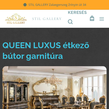
STIL GALLERY Zalaegerszeg Zrínyin út 34
KERESÉS
STIL GALLERY
QUEEN LUXUS étkező
bútor garnitúra