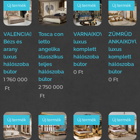
Új termék
Új termék
Új termék
VALENCIA(Dase)
Tosca con
VARNA(KOYUN)Klasszikus
ZÜMRÜD
Bézs és
letto
luxus
ANKA(KOYUN
arany
angelika
komplett
luxus
luxus
klasszikus
hálószoba
komplett
hálószoba
teljes
bútor
hálószoba
bútor
hálószoba
bútor
0
Ft
bútor
1 760 000
0
Ft
2 750 000
Ft
Ft
Új termék
Új termék
Új termék
Új termék