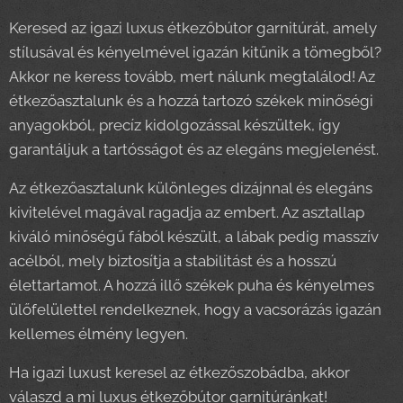
Keresed az igazi luxus étkezőbútor garnitúrát, amely
stílusával és kényelmével igazán kitűnik a tömegből?
Akkor ne keress tovább, mert nálunk megtalálod! Az
étkezőasztalunk és a hozzá tartozó székek minőségi
anyagokból, precíz kidolgozással készültek, így
garantáljuk a tartósságot és az elegáns megjelenést.
Az étkezőasztalunk különleges dizájnnal és elegáns
kivitelével magával ragadja az embert. Az asztallap
kiváló minőségű fából készült, a lábak pedig masszív
acélból, mely biztosítja a stabilitást és a hosszú
élettartamot. A hozzá illő székek puha és kényelmes
ülőfelülettel rendelkeznek, hogy a vacsorázás igazán
kellemes élmény legyen.
Ha igazi luxust keresel az étkezőszobádba, akkor
válaszd a mi luxus étkezőbútor garnitúránkat!