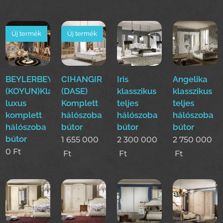
Új termék
Új termék
BEYLERBEYI
CIHANGIR
Iris
Angelika
(KOYUN)Klasszikus
(DASE)
klasszikus
klasszikus
luxus
Komplett
teljes
teljes
komplett
hálószoba
hálószoba
hálószoba
hálószoba
bútor
bútor
bútor
bútor
1 655 000
2 300 000
2 750 000
0
Ft
Ft
Ft
Ft