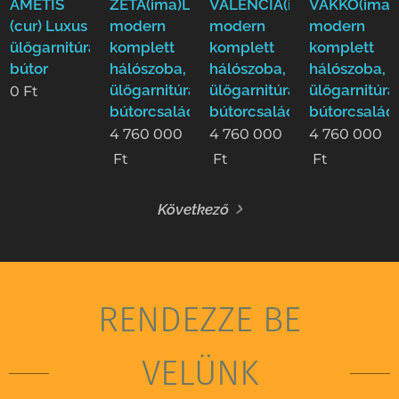
AMETIS
ZETA(ima)Luxus
VALENCIA(ima)Luxus
VAKKO(ima)
(cur) Luxus
modern
modern
modern
ülőgarnitúra
komplett
komplett
komplett
bútor
hálószoba,
hálószoba,
hálószoba,
ülőgarnitúra,étkező
ülőgarnitúra,étkező
ülőgarnitúra
0
Ft
bútorcsalád!
bútorcsalád!
bútorcsalád
4 760 000
4 760 000
4 760 000
Ft
Ft
Ft
Következő
RENDEZZE BE
VELÜNK