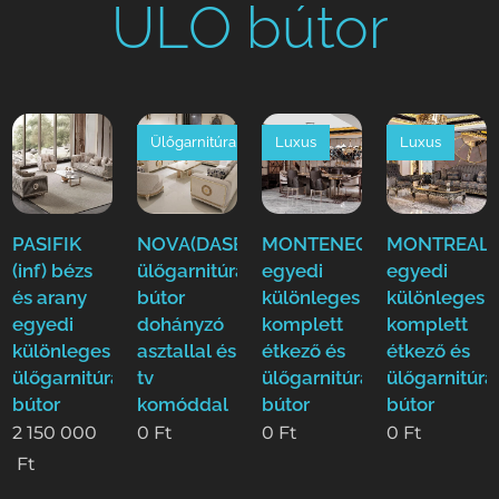
ÜLŐ bútor
Ülőgarnitúra
Luxus
Luxus
PASIFIK
NOVA(DASE)
MONTENEGRO(EFE)Luxus
MONTREAL(E
(inf) bézs
ülőgarnitúra
egyedi
egyedi
és arany
bútor
különleges
különleges
egyedi
dohányzó
komplett
komplett
különleges
asztallal és
étkező és
étkező és
ülőgarnitúra
tv
ülőgarnitúra
ülőgarnitúra
bútor
komóddal
bútor
bútor
2 150 000
0
Ft
0
Ft
0
Ft
Ft