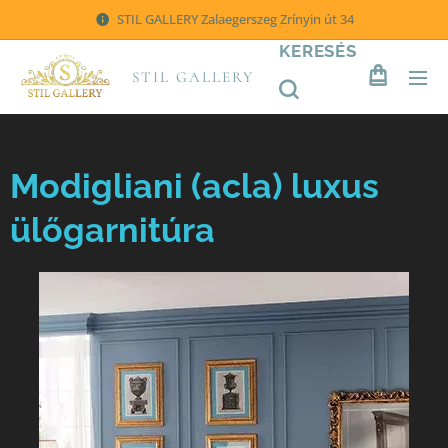
STIL GALLERY Zalaegerszeg Zrínyin út 34
KERESÉS
STIL GALLERY
Modigliani (acla) luxus
ülőgarnitúra