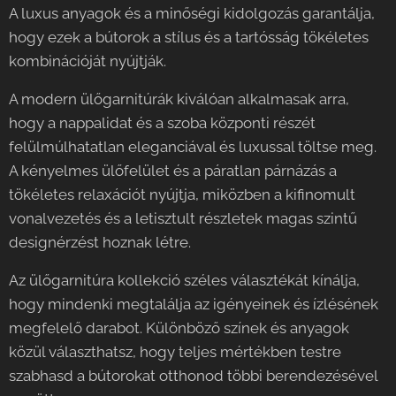
A luxus anyagok és a minőségi kidolgozás garantálja,
hogy ezek a bútorok a stílus és a tartósság tökéletes
kombinációját nyújtják.
A modern ülőgarnitúrák kiválóan alkalmasak arra,
hogy a nappalidat és a szoba központi részét
felülmúlhatatlan eleganciával és luxussal töltse meg.
A kényelmes ülőfelület és a páratlan párnázás a
tökéletes relaxációt nyújtja, miközben a kifinomult
vonalvezetés és a letisztult részletek magas szintű
designérzést hoznak létre.
Az ülőgarnitúra kollekció széles választékát kínálja,
hogy mindenki megtalálja az igényeinek és ízlésének
megfelelő darabot. Különböző színek és anyagok
közül választhatsz, hogy teljes mértékben testre
szabhasd a bútorokat otthonod többi berendezésével