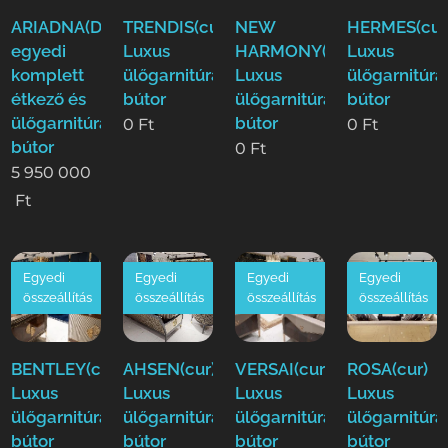
ARIADNA(Duy)Luxus
TRENDIS(cur)
NEW
HERMES(cur
egyedi
Luxus
HARMONY(cur)
Luxus
komplett
ülőgarnitúra
Luxus
ülőgarnitúra
étkező és
bútor
ülőgarnitúra
bútor
ülőgarnitúra
bútor
0
Ft
0
Ft
bútor
0
Ft
5 950 000
Ft
Egyedi
Egyedi
Egyedi
Egyedi
összeállítás
összeállítás
összeállítás
összeállítás
BENTLEY(cur)
AHSEN(cur)
VERSAI(cur)
ROSA(cur)
Luxus
Luxus
Luxus
Luxus
ülőgarnitúra
ülőgarnitúra
ülőgarnitúra
ülőgarnitúra
bútor
bútor
bútor
bútor