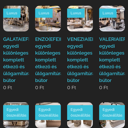
Luxus
Luxus
Luxus
Luxus
GALATA(EFE)Luxus
ENZO(EFE)Luxus
VENEZIA(EFE)Luxus
VALERIA(EFE
egyedi
egyedi
egyedi
egyedi
különleges
különleges
különleges
különleges
komplett
komplett
komplett
komplett
étkező és
étkező és
étkező és
étkező és
ülőgarnitúra
ülőgarnitúra
ülőgarnitúra
ülőgarnitúra
bútor
bútor
bútor
bútor
0
Ft
0
Ft
0
Ft
0
Ft
Egyedi
Egyedi
Egyedi
Egyedi
összeállítás
összeállítás
összeállítás
összeállítás