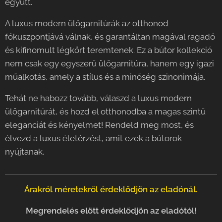
együtt.
A luxus modern ülőgarnitúrák az otthonod
fókuszpontjává válnak, és garantáltan magával ragadó
és kifinomult légkört teremtenek. Ez a bútor kollekció
nem csak egy egyszerű ülőgarnitúra, hanem egy igazi
műalkotás, amely a stílus és a minőség szinonimája.
Tehát ne habozz tovább, válaszd a luxus modern
ülőgarnitúrát, és hozd el otthonodba a magas szintű
eleganciát és kényelmet! Rendeld meg most, és
élvezd a luxus életérzést, amit ezek a bútorok
nyújtanak.
Árakról méretekről érdeklődjön az eladónál.
Megrendelés elött érdeklődjön az eladótól!