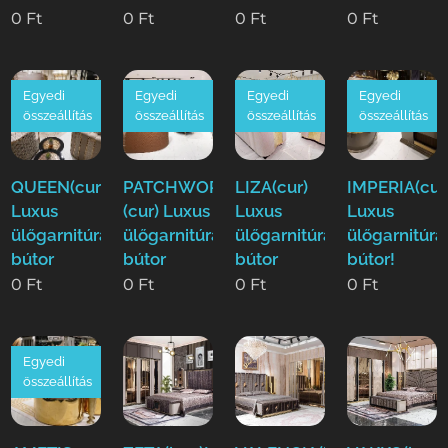
0
Ft
0
Ft
0
Ft
0
Ft
Egyedi
Egyedi
Egyedi
Egyedi
összeállítás
összeállítás
összeállítás
összeállítás
QUEEN(cur)
PATCHWORK
LIZA(cur)
IMPERIA(cur
Luxus
(cur) Luxus
Luxus
Luxus
ülőgarnitúra
ülőgarnitúra
ülőgarnitúra
ülőgarnitúra
bútor
bútor
bútor
bútor!
0
Ft
0
Ft
0
Ft
0
Ft
Egyedi
összeállítás