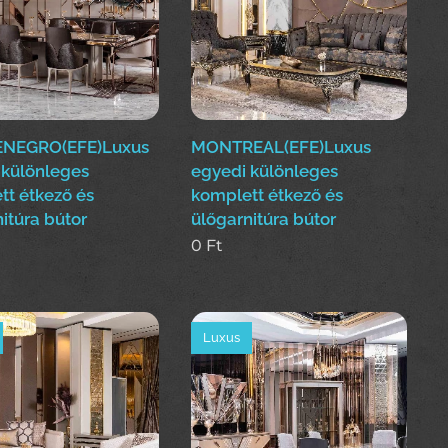
NEGRO(EFE)Luxus
MONTREAL(EFE)Luxus
 különleges
egyedi különleges
tt étkező és
komplett étkező és
itúra bútor
ülőgarnitúra bútor
0
Ft
Luxus