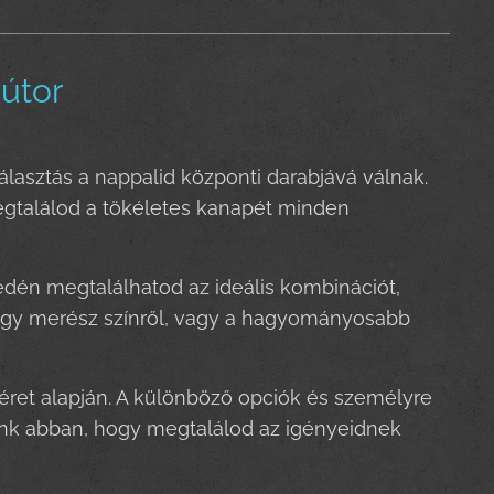
Bútor
asztás a nappalid központi darabjává válnak.
megtalálod a tökéletes kanapét minden
dén megtalálhatod az ideális kombinációt,
 egy merész színről, vagy a hagyományosabb
méret alapján. A különböző opciók és személyre
yunk abban, hogy megtalálod az igényeidnek