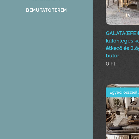
BEMUTATÓTEREM
GALATA(EFE)
különleges k
étkező és ülő
bútor
0
Ft
Egyedi összeáll