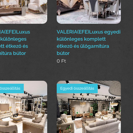
A(EFE)Luxus
VALERIA(EFE)Luxus egyedi
 különleges
különleges komplett
tt étkező és
étkező és ülőgarnitúra
itúra bútor
bútor
0
Ft
összeállítás
Egyedi összeállítás