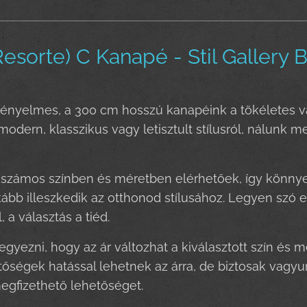
esorte) C Kanapé - Stil Gallery 
ényelmes, a 300 cm hosszú kanapéink a tökéletes vál
odern, klasszikus vagy letisztult stílusról, nálunk 
 számos színben és méretben elérhetőek, így könnye
ább illeszkedik az otthonod stílusához. Legyen szó
, a választás a tiéd.
gyezni, hogy az ár változhat a kiválasztott szín és 
tőségek hatással lehetnek az árra, de biztosak vag
egfizethető lehetőséget.