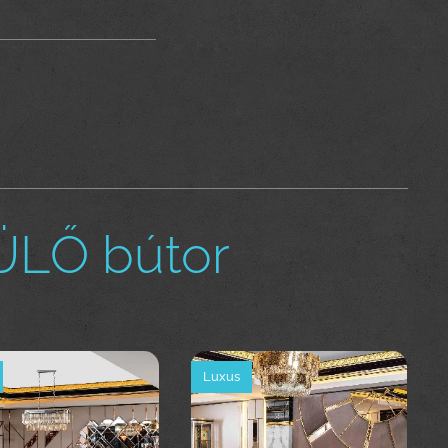
ÜLŐ bútor
Luxus