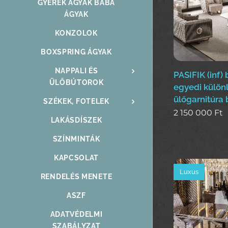
GYEREK ÁGYAK BABA
ÁGYAK
KONZOLOK
BOXSPRING ÁGYAK
NAPPALI ÉS
PASIFIK (inf)
ÜLŐBÚTOROK
egyedi külön
ülőgarnitúra 
SZÉKEK, FOTELEK
2 150 000
Ft
LAKÁSDÍSZEK
SZÍNMINTÁK
KAPCSOLAT
Luxus
RENDELÉS MENETE
ASZF
ADATVÉDELMI
SZABÁLYZAT