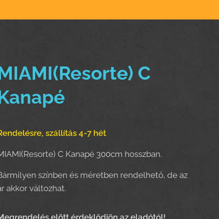
MIAMI(Resorte) C
Kanapé
Rendelésre, szállítás 4-7 hét
MIAMI(Resorte) C Kanapé 300cm hosszban.
Bármilyen színben és méretben rendelhető, de az
ár akkor változhat.
Megrendelés elött érdeklődjön az eladótól!