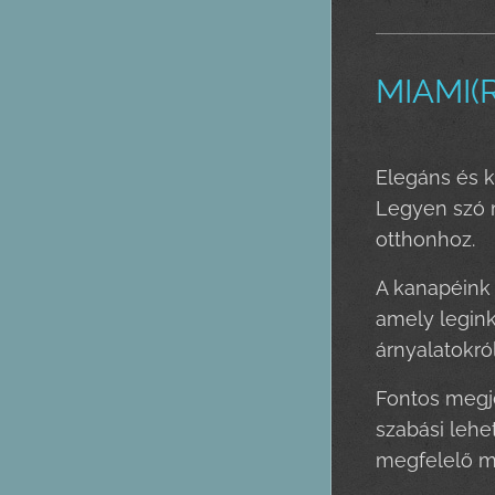
MIAMI(R
Elegáns és k
Legyen szó m
otthonhoz.
A kanapéink
amely legink
árnyalatokról
Fontos megje
szabási lehe
megfelelő m