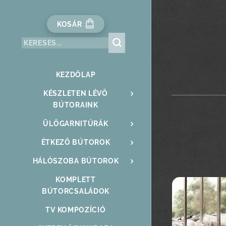
KOSÁR
KEZDŐLAP
KÉSZLETEN LÉVŐ
BÚTORAINK
ÜLŐGARNITÚRÁK
ÉTKEZŐ BÚTOROK
HÁLÓSZOBA BÚTOROK
KOMPLETT
BÚTORCSALÁDOK
TV KOMPOZÍCIÓ