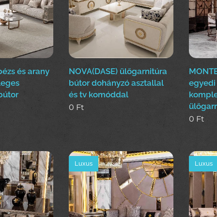
 bézs és arany
NOVA(DASE) ülőgarnitúra
MONTE
leges
bútor dohányzó asztallal
egyedi
bútor
és tv komóddal
komple
ülőgarn
0
Ft
0
Ft
Luxus
Luxus