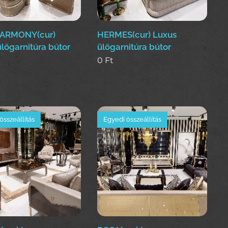
ARMONY(cur)
HERMES(cur) Luxus
lőgarnitúra bútor
ülőgarnitúra bútor
0
Ft
összeállítás
Egyedi összeállítás