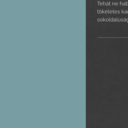
Tehát ne hab
tökéletes ka
sokoldalúság