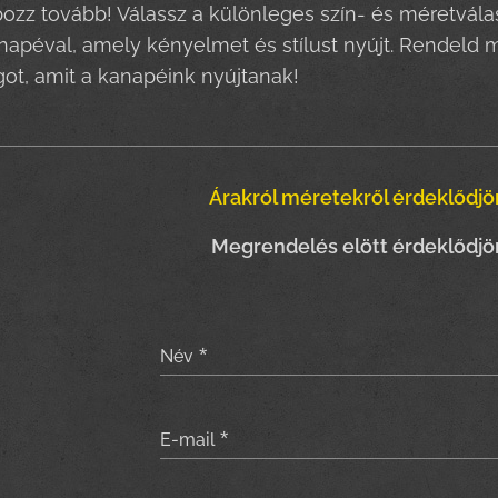
ozz tovább! Válassz a különleges szín- és méretválas
napéval, amely kényelmet és stílust nyújt. Rendeld 
ot, amit a kanapéink nyújtanak!
Árakról méretekről érdeklődjön
Megrendelés elött érdeklődjön
Név
E-mail