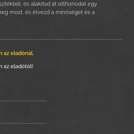
ztékból, és alakítsd át otthonodat egy
meg most, és élvezd a minőséget és a
 az eladónál.
 az eladótól!