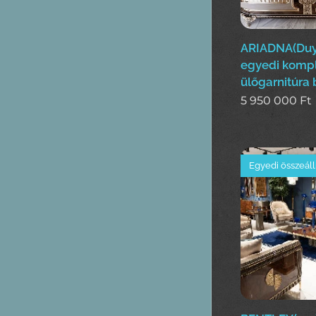
ARIADNA(Duy
egyedi kompl
ülőgarnitúra 
5 950 000
Ft
Egyedi összeáll