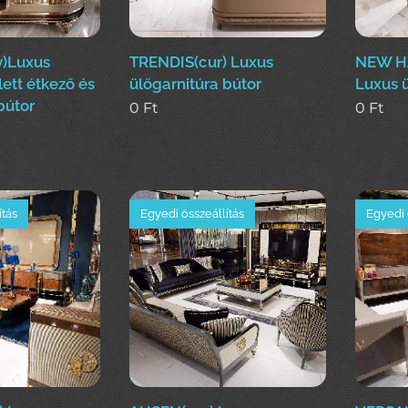
)Luxus
TRENDIS(cur) Luxus
NEW H
ett étkező és
ülőgarnitúra bútor
Luxus ü
bútor
0
Ft
0
Ft
ítás
Egyedi összeállítás
Egyedi 