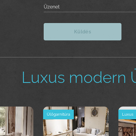
Üzenet
Küldés
Luxus modern 
Ülőgarnitúra
Luxus