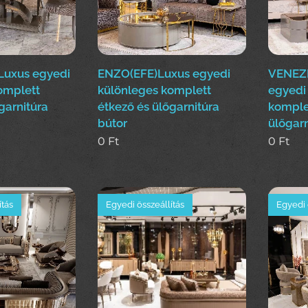
Luxus egyedi
ENZO(EFE)Luxus egyedi
VENEZI
omplett
különleges komplett
egyedi
garnitúra
étkező és ülőgarnitúra
komple
bútor
ülőgarn
0
Ft
0
Ft
ítás
Egyedi összeállítás
Egyedi 