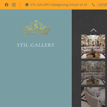
STIL GALLERY Zalaegerszeg Zrínyin út 34
+36708
STIL GALLERY