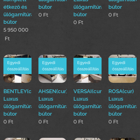
étkező és
bútor
ülőgarnitúra
bútor
ülőgarnitúra
bútor
0
Ft
0
Ft
bútor
0
Ft
5 950 000
Ft
Egyedi
Egyedi
Egyedi
Egyedi
összeállítás
összeállítás
összeállítás
összeállítás
BENTLEY(cur)
AHSEN(cur)
VERSAI(cur)
ROSA(cur)
Luxus
Luxus
Luxus
Luxus
ülőgarnitúra
ülőgarnitúra
ülőgarnitúra
ülőgarnitúra
bútor
bútor
bútor
bútor
0
Ft
0
Ft
0
Ft
0
Ft