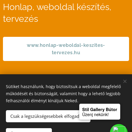
Honlap, weboldal készítés,
tervezés
www.honlap-weboldal-keszites-
tervezes.hu
Sütiket használunk, hogy biztosítsuk a weboldal megfelelő
STIL GALLERY KFT
működését és biztonságát, valamint hogy a lehető legjobb
felhasználói élményt kínáljuk Neked.
Sütik
Stil Gallery Bútor
Üzenj nekünk!
Csak a legszükségesebbek elfogadása