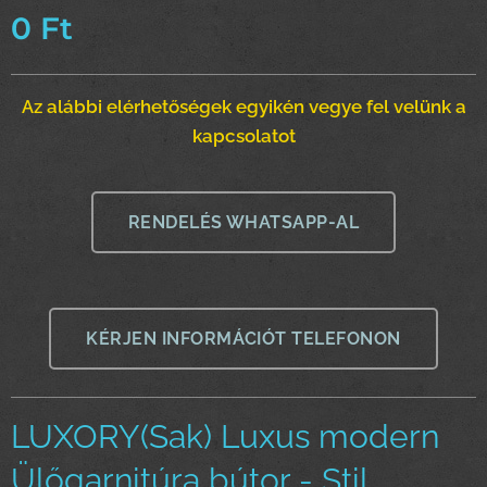
0
Ft
Az alábbi elérhetőségek egyikén vegye fel velünk a
kapcsolatot
RENDELÉS WHATSAPP-AL
KÉRJEN INFORMÁCIÓT TELEFONON
LUXORY(Sak) Luxus modern
Ülőgarnitúra bútor - Stil