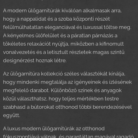
A modern ülőgarnitúrák kiválóan alkalmasak arra,
hogy a nappalidat és a szoba központi részét
felülmúlhatatlan eleganciával és luxussal töltse meg.
A kényelmes ülőfelület és a páratlan párnázás a
tökéletes relaxációt nyújtja, miközben a kifinomult
vonalvezetés és a letisztult részletek magas szintű
designérzést hoznak létre.
Az ülőgarnitúra kollekció széles választékát kínálja,
hogy mindenki megtalálja az igényeinek és ízlésének
megfelelő darabot. Különböző színek és anyagok
közül választhatsz, hogy teljes mértékben testre
szabhasd a bútorokat otthonod többi berendezésével
együtt.
A luxus modern ülőgarnitúrák az otthonod
fókuszpontjává válnak, és garantáltan magával ragadó