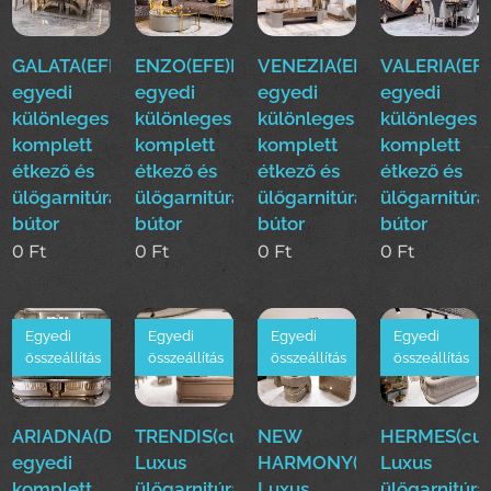
GALATA(EFE)Luxus
ENZO(EFE)Luxus
VENEZIA(EFE)Luxus
VALERIA(EFE
egyedi
egyedi
egyedi
egyedi
különleges
különleges
különleges
különleges
komplett
komplett
komplett
komplett
étkező és
étkező és
étkező és
étkező és
ülőgarnitúra
ülőgarnitúra
ülőgarnitúra
ülőgarnitúra
bútor
bútor
bútor
bútor
0
Ft
0
Ft
0
Ft
0
Ft
Egyedi
Egyedi
Egyedi
Egyedi
összeállítás
összeállítás
összeállítás
összeállítás
ARIADNA(Duy)Luxus
TRENDIS(cur)
NEW
HERMES(cur
egyedi
Luxus
HARMONY(cur)
Luxus
komplett
ülőgarnitúra
Luxus
ülőgarnitúra