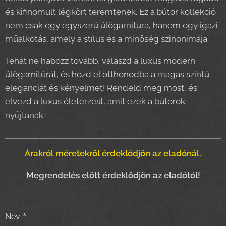
és kifinomult légkört teremtenek. Ez a bútor kollekció
nem csak egy egyszerű ülőgarnitúra, hanem egy igazi
műalkotás, amely a stílus és a minőség szinonimája.
Tehát ne habozz tovább, válaszd a luxus modern
ülőgarnitúrát, és hozd el otthonodba a magas szintű
eleganciát és kényelmet! Rendeld meg most, és
élvezd a luxus életérzést, amit ezek a bútorok
nyújtanak.
Árakról méretekről érdeklődjön az eladónál.
Megrendelés elött érdeklődjön az eladótól!
Név