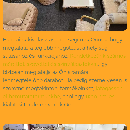
Bútoraink kiválasztásában segítünk Önnek, hogy
megtalálja a legjobb megoldást a helyiség
stílusához és funkciójához.
Rendelkezünk számos
mérettel, szövettel és színválasztékkal
, így
biztosan megtalálja az Ön számára
legmegfelelőbb darabot. Ha pedig személyesen is
szeretné megtekinteni termékeinket,
látogasson
el bemutatótermünkbe
, ahol egy
1500 nm-es
kiállítási területen várjuk Önt.