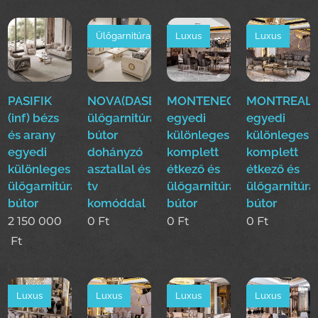
Ülőgarnitúra
Luxus
Luxus
PASIFIK
NOVA(DASE)
MONTENEGRO(EFE)Luxus
MONTREAL(E
(inf) bézs
ülőgarnitúra
egyedi
egyedi
és arany
bútor
különleges
különleges
egyedi
dohányzó
komplett
komplett
különleges
asztallal és
étkező és
étkező és
ülőgarnitúra
tv
ülőgarnitúra
ülőgarnitúra
bútor
komóddal
bútor
bútor
2 150 000
0
Ft
0
Ft
0
Ft
Ft
Luxus
Luxus
Luxus
Luxus