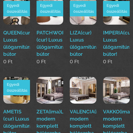
Egyedi
Egyedi
Egyedi
Egyedi
összeállítás
összeállítás
összeállítás
összeállítás
QUEEN(cur)
PATCHWORK
LIZA(cur)
IMPERIA(cur
Luxus
(cur) Luxus
Luxus
Luxus
ülőgarnitúra
ülőgarnitúra
ülőgarnitúra
ülőgarnitúra
bútor
bútor
bútor
bútor!
0
Ft
0
Ft
0
Ft
0
Ft
Egyedi
összeállítás
AMETIS
ZETA(ima)Luxus
VALENCIA(ima)Luxus
VAKKO(ima)
(cur) Luxus
modern
modern
modern
ülőgarnitúra
komplett
komplett
komplett
bútor
hálószoba,
hálószoba,
hálószoba,