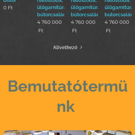
ülőgarnitúra,étkező
ülőgarnitúra,étkező
ülőgarnitúra
0
Ft
bútorcsalád!
bútorcsalád!
bútorcsalád
4 760 000
4 760 000
4 760 000
Ft
Ft
Ft
Következő
Bemutatótermü
nk