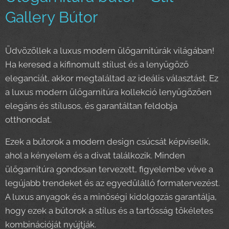
Gallery Bútor
Üdvözöllek a luxus modern ülőgarnitúrák világában!
Ha keresed a kifinomult stílust és a lenyűgöző
eleganciát, akkor megtaláltad az ideális választást. Ez
a luxus modern ülőgarnitúra kollekció lenyűgözően
elegáns és stílusos, és garantáltan feldobja
otthonodat.
Ezek a bútorok a modern design csúcsát képviselik,
ahol a kényelem és a divat találkozik. Minden
ülőgarnitúra gondosan tervezett, figyelembe véve a
legújabb trendeket és az egyedülálló formatervezést.
A luxus anyagok és a minőségi kidolgozás garantálja,
hogy ezek a bútorok a stílus és a tartósság tökéletes
kombinációját nyújtják.