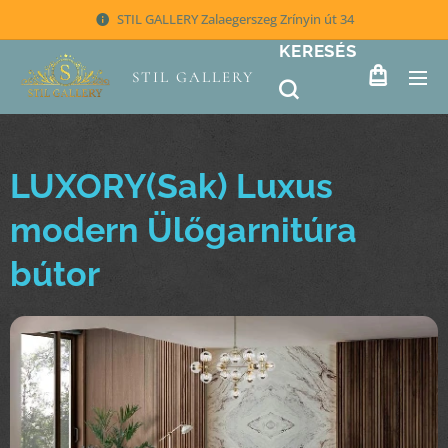
STIL GALLERY Zalaegerszeg Zrínyin út 34
KERESÉS
STIL GALLERY
LUXORY(Sak) Luxus
modern Ülőgarnitúra
bútor