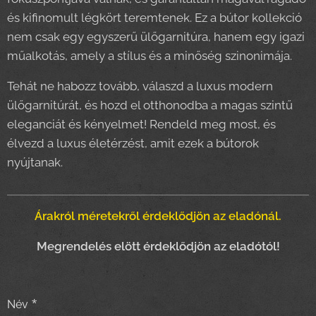
és kifinomult légkört teremtenek. Ez a bútor kollekció
nem csak egy egyszerű ülőgarnitúra, hanem egy igazi
műalkotás, amely a stílus és a minőség szinonimája.
Tehát ne habozz tovább, válaszd a luxus modern
ülőgarnitúrát, és hozd el otthonodba a magas szintű
eleganciát és kényelmet! Rendeld meg most, és
élvezd a luxus életérzést, amit ezek a bútorok
nyújtanak.
Árakról méretekről érdeklődjön az eladónál.
Megrendelés elött érdeklődjön az eladótól!
Név