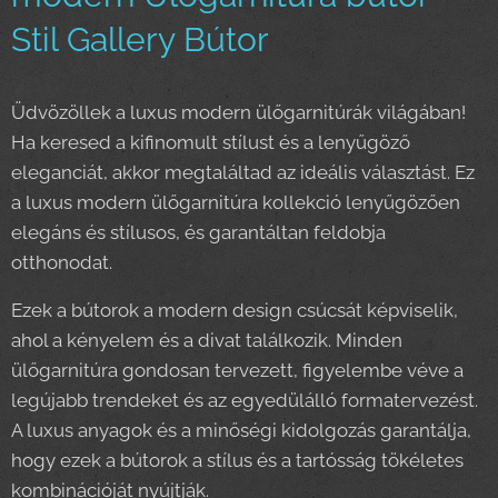
Stil Gallery Bútor
Üdvözöllek a luxus modern ülőgarnitúrák világában!
Ha keresed a kifinomult stílust és a lenyűgöző
eleganciát, akkor megtaláltad az ideális választást. Ez
a luxus modern ülőgarnitúra kollekció lenyűgözően
elegáns és stílusos, és garantáltan feldobja
otthonodat.
Ezek a bútorok a modern design csúcsát képviselik,
ahol a kényelem és a divat találkozik. Minden
ülőgarnitúra gondosan tervezett, figyelembe véve a
legújabb trendeket és az egyedülálló formatervezést.
A luxus anyagok és a minőségi kidolgozás garantálja,
hogy ezek a bútorok a stílus és a tartósság tökéletes
kombinációját nyújtják.