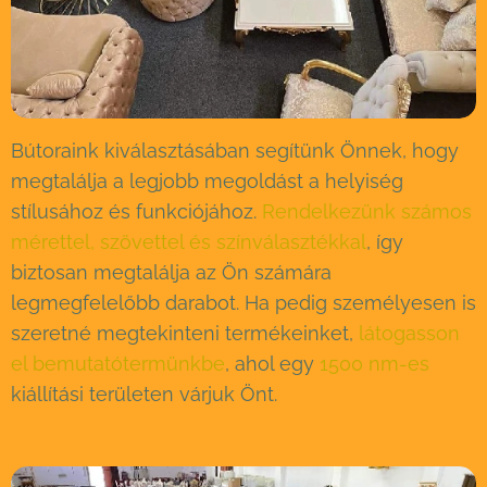
Bútoraink kiválasztásában segítünk Önnek, hogy
megtalálja a legjobb megoldást a helyiség
stílusához és funkciójához.
Rendelkezünk számos
mérettel, szövettel és színválasztékkal
, így
biztosan megtalálja az Ön számára
legmegfelelőbb darabot. Ha pedig személyesen is
szeretné megtekinteni termékeinket,
látogasson
el bemutatótermünkbe
, ahol egy
1500 nm-es
kiállítási területen várjuk Önt.