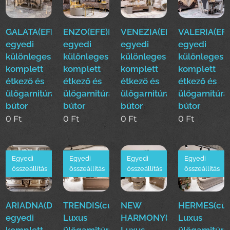
GALATA(EFE)Luxus
ENZO(EFE)Luxus
VENEZIA(EFE)Luxus
VALERIA(EFE
egyedi
egyedi
egyedi
egyedi
különleges
különleges
különleges
különleges
komplett
komplett
komplett
komplett
étkező és
étkező és
étkező és
étkező és
ülőgarnitúra
ülőgarnitúra
ülőgarnitúra
ülőgarnitúra
bútor
bútor
bútor
bútor
0
Ft
0
Ft
0
Ft
0
Ft
Egyedi
Egyedi
Egyedi
Egyedi
összeállítás
összeállítás
összeállítás
összeállítás
ARIADNA(Duy)Luxus
TRENDIS(cur)
NEW
HERMES(cur
egyedi
Luxus
HARMONY(cur)
Luxus
komplett
ülőgarnitúra
Luxus
ülőgarnitúra