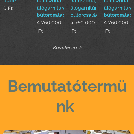
bútor
hálószoba,
hálószoba,
hálószoba,
ülőgarnitúra,étkező
ülőgarnitúra,étkező
ülőgarnitúra
0
Ft
bútorcsalád!
bútorcsalád!
bútorcsalád
4 760 000
4 760 000
4 760 000
Ft
Ft
Ft
Következő
Bemutatótermü
nk