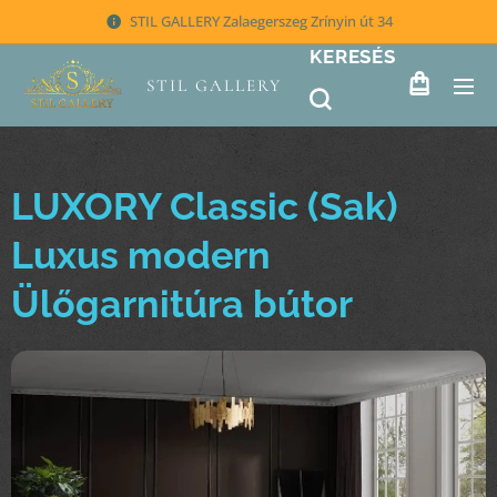
STIL GALLERY Zalaegerszeg Zrínyin út 34
KERESÉS
STIL GALLERY
LUXORY Classic (Sak)
Luxus modern
Ülőgarnitúra bútor