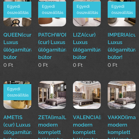
Egyedi
Egyedi
Egyedi
Egyedi
összeállítás
összeállítás
összeállítás
összeállítás
QUEEN(cur)
PATCHWORK
LIZA(cur)
IMPERIA(cur
Luxus
(cur) Luxus
Luxus
Luxus
ülőgarnitúra
ülőgarnitúra
ülőgarnitúra
ülőgarnitúra
bútor
bútor
bútor
bútor!
0
Ft
0
Ft
0
Ft
0
Ft
Egyedi
összeállítás
AMETIS
ZETA(ima)Luxus
VALENCIA(ima)Luxus
VAKKO(ima)
(cur) Luxus
modern
modern
modern
ülőgarnitúra
komplett
komplett
komplett