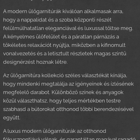
A modern ülőgarnitúrák kiválóan alkalmasak arra,
hogy a nappalidat és a szoba központi részét
felülmúlhatatlan eleganciával és luxussal töltse meg.
A kényelmes ülőfelület és a páratlan párnázás a
tökéletes relaxációt nyújtja, miközben a kifinomult
vonalvezetés és a letisztult részletek magas szintű
designérzést hoznak létre.
Az ülőgarnitúra kollekció széles választékát kínálja,
hogy mindenki megtalálja az igényeinek és ízlésének
megfelelő darabot. Különböző színek és anyagok
közül választhatsz, hogy teljes mértékben testre
szabhasd a bútorokat otthonod többi berendezésével
együtt.
A luxus modern ülőgarnitúrák az otthonod
fókuszpontjává válnak, és garantáltan magával ragadó