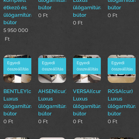
étkező és
bútor
ülőgarnitúra
bútor
ülőgarnitúra
bútor
0
Ft
0
Ft
bútor
0
Ft
5 950 000
Ft
Egyedi
Egyedi
Egyedi
Egyedi
összeállítás
összeállítás
összeállítás
összeállítás
BENTLEY(cur)
AHSEN(cur)
VERSAI(cur)
ROSA(cur)
Luxus
Luxus
Luxus
Luxus
ülőgarnitúra
ülőgarnitúra
ülőgarnitúra
ülőgarnitúra
bútor
bútor
bútor
bútor
0
Ft
0
Ft
0
Ft
0
Ft