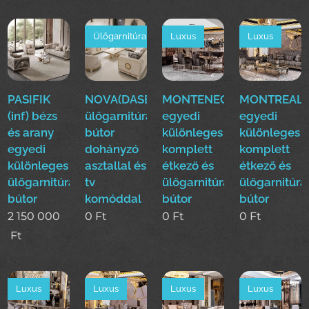
Ülőgarnitúra
Luxus
Luxus
PASIFIK
NOVA(DASE)
MONTENEGRO(EFE)Luxus
MONTREAL(E
(inf) bézs
ülőgarnitúra
egyedi
egyedi
és arany
bútor
különleges
különleges
egyedi
dohányzó
komplett
komplett
különleges
asztallal és
étkező és
étkező és
ülőgarnitúra
tv
ülőgarnitúra
ülőgarnitúra
bútor
komóddal
bútor
bútor
2 150 000
0
Ft
0
Ft
0
Ft
Ft
Luxus
Luxus
Luxus
Luxus