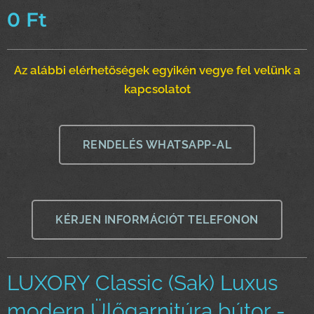
0
Ft
Az alábbi elérhetőségek egyikén vegye fel velünk a
kapcsolatot
RENDELÉS WHATSAPP-AL
KÉRJEN INFORMÁCIÓT TELEFONON
LUXORY Classic (Sak) Luxus
modern Ülőgarnitúra bútor -