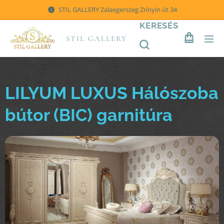
STIL GALLERY Zalaegerszeg Zrínyin út 34
KERESÉS
STIL GALLERY
LILYUM LUXUS Hálószoba
bútor (BIC) garnitúra