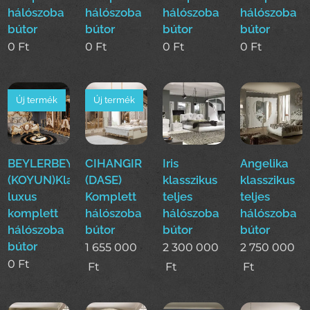
hálószoba
hálószoba
hálószoba
hálószoba
bútor
bútor
bútor
bútor
0
Ft
0
Ft
0
Ft
0
Ft
Új termék
Új termék
BEYLERBEYI
CIHANGIR
Iris
Angelika
(KOYUN)Klasszikus
(DASE)
klasszikus
klasszikus
luxus
Komplett
teljes
teljes
komplett
hálószoba
hálószoba
hálószoba
hálószoba
bútor
bútor
bútor
bútor
1 655 000
2 300 000
2 750 000
0
Ft
Ft
Ft
Ft