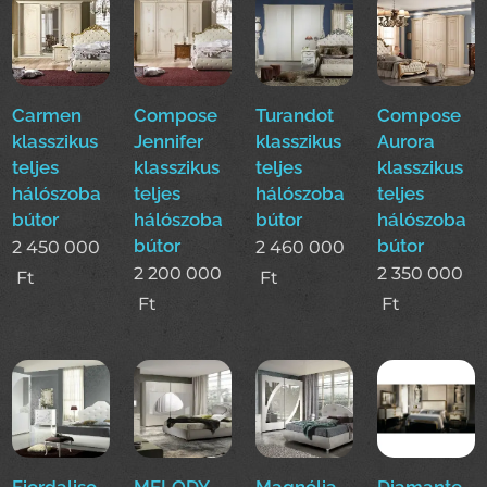
Carmen
Compose
Turandot
Compose
klasszikus
Jennifer
klasszikus
Aurora
teljes
klasszikus
teljes
klasszikus
hálószoba
teljes
hálószoba
teljes
bútor
hálószoba
bútor
hálószoba
bútor
bútor
2 450 000
2 460 000
2 200 000
2 350 000
Ft
Ft
Ft
Ft