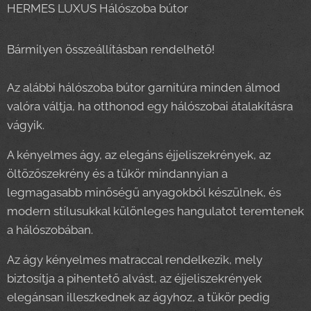
HERMES LUXUS Hálószoba bútor
Bármilyen összeállításban rendelhető!
Az alábbi hálószoba bútor garnitúra minden álmod
valóra váltja, ha otthonod egy hálószobai átalakításra
vágyik.
A kényelmes ágy, az elegáns éjjeliszekrények, az
öltözőszekrény és a tükör mindannyian a
legmagasabb minőségű anyagokból készülnek, és
modern stílusukkal különleges hangulatot teremtenek
a hálószobában.
Az ágy kényelmes matraccal rendelkezik, mely
biztosítja a pihentető alvást, az éjjeliszekrények
elegánsan illeszkednek az ágyhoz, a tükör pedig