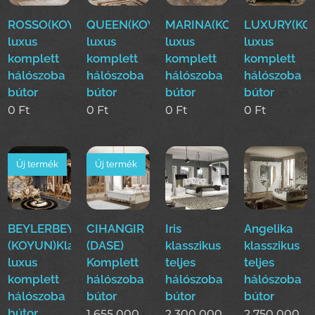
ROSSO(KOYUN)Klasszikus
QUEEN(KOYUN)Klasszikus
MARINA(KOYUN)Klassziku
LUXURY(KOY
luxus
luxus
luxus
luxus
komplett
komplett
komplett
komplett
hálószoba
hálószoba
hálószoba
hálószoba
bútor
bútor
bútor
bútor
0
Ft
0
Ft
0
Ft
0
Ft
Új termék
Új termék
BEYLERBEYI
CIHANGIR
Iris
Angelika
(KOYUN)Klasszikus
(DASE)
klasszikus
klasszikus
luxus
Komplett
teljes
teljes
komplett
hálószoba
hálószoba
hálószoba
hálószoba
bútor
bútor
bútor
bútor
1 655 000
2 300 000
2 750 000