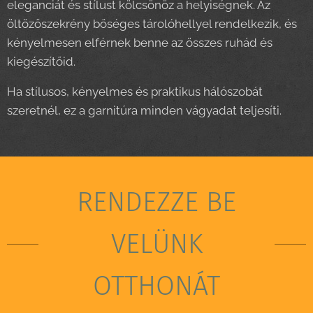
eleganciát és stílust kölcsönöz a helyiségnek. Az
öltözőszekrény bőséges tárolóhellyel rendelkezik, és
kényelmesen elférnek benne az összes ruhád és
kiegészítőid.
Ha stílusos, kényelmes és praktikus hálószobát
szeretnél, ez a garnitúra minden vágyadat teljesíti.
RENDEZZE BE
VELÜNK
OTTHONÁT