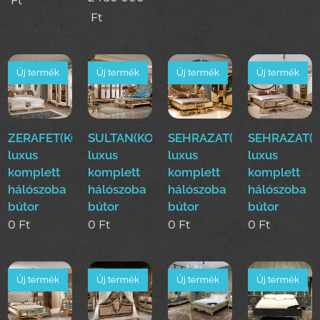
Ft
Ft
Új termék
Új termék
Új termék
Új termék
ZERAFET(KOYUN)Klasszikus
SULTAN(KOYUN)Klasszikus
SEHRAZAT(KOYUN)Klasszi
SEHRAZAT(K
luxus
luxus
luxus
luxus
komplett
komplett
komplett
komplett
hálószoba
hálószoba
hálószoba
hálószoba
bútor
bútor
bútor
bútor
0
Ft
0
Ft
0
Ft
0
Ft
Új termék
Új termék
Új termék
Új termék