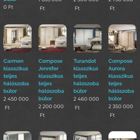
0
Ft
Ft
Ft
Ft
Carmen
Compose
Turandot
Compose
klasszikus
Jennifer
klasszikus
Aurora
teljes
klasszikus
teljes
klasszikus
hálószoba
teljes
hálószoba
teljes
bútor
hálószoba
bútor
hálószoba
bútor
bútor
2 450 000
2 460 000
2 200 000
2 350 000
Ft
Ft
Ft
Ft