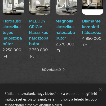
Fiordaliso
MELODY
Magnólia
Diamante
klasszikus
GRIGIA
klasszikus
komplett
teljes
klasszikus
hálószoba
hálószoba
hálószoba
hálószoba
bútor
4 850 000
bútor
bútor
2 370 000
Ft
2 250 000
2 350 000
Ft
Ft
Ft
Következő
Sütiket használunk, hogy biztosítsuk a weboldal megfelelő
STIL GALLERY KFT
működését és biztonságát, valamint hogy a lehető legjobb
felhasználói élményt kínáljuk Neked.