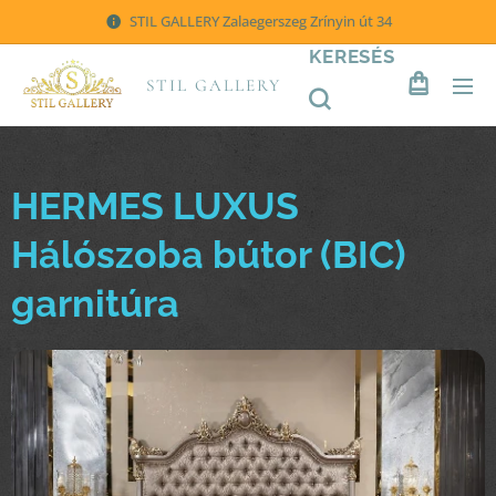
STIL GALLERY Zalaegerszeg Zrínyin út 34
KERESÉS
STIL GALLERY
HERMES LUXUS
Hálószoba bútor (BIC)
garnitúra