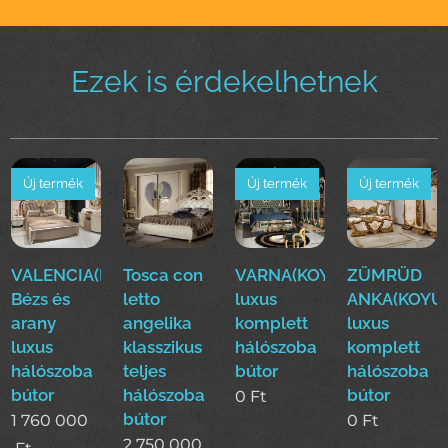
Ezek is érdekelhetnek
Új termék
Új termék
Új termék
VALENCIA(Dase)
Tosca con
VARNA(KOYUN)Klasszikus
ZÜMRÜD
Bézs és
letto
luxus
ANKA(KOYUN
arany
angelika
komplett
luxus
luxus
klasszikus
hálószoba
komplett
hálószoba
teljes
bútor
hálószoba
bútor
hálószoba
bútor
0
Ft
bútor
1 760 000
0
Ft
2 750 000