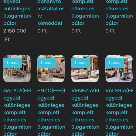
egyedi
dohányzó
komplett
komplett
különleges
asztallal és
étkező és
étkező és
ülőgarnitúra
tv
ülőgarnitúra
ülőgarnitúra
bútor
komóddal
bútor
bútor
2 150 000
0
Ft
0
Ft
0
Ft
Ft
Luxus
Luxus
Luxus
Luxus
GALATA(EFE)Luxus
ENZO(EFE)Luxus
VENEZIA(EFE)Luxus
VALERIA(EFE
egyedi
egyedi
egyedi
egyedi
különleges
különleges
különleges
különleges
komplett
komplett
komplett
komplett
étkező és
étkező és
étkező és
étkező és
ülőgarnitúra
ülőgarnitúra
ülőgarnitúra
ülőgarnitúra
bútor
bútor
bútor
bútor