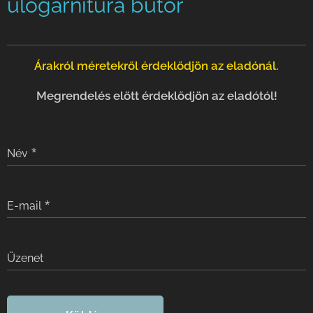
ülőgarnitúra bútor
Árakról méretekről érdeklődjön az eladónál.
Megrendelés elött érdeklődjön az eladótól!
Név
E-mail
Üzenet