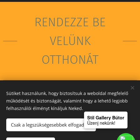
RENDEZZE BE
VELÜNK
OTTHONÁT
Sütiket használunk, hogy biztosítsuk a weboldal megfelelő
STIL GALLERY KFT
működését és biztonságát, valamint hogy a lehető legjobb
felhasználói élményt kínáljuk Neked.
Sütik
Stil Gallery Bútor
Üzenj nekünk!
Csak a legszükségesebbek elfogadása