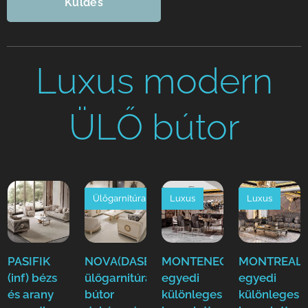
Küldés
Luxus modern
ÜLŐ bútor
Ülőgarnitúra
Luxus
Luxus
PASIFIK
NOVA(DASE)
MONTENEGRO(EFE)Luxus
MONTREAL(E
(inf) bézs
ülőgarnitúra
egyedi
egyedi
és arany
bútor
különleges
különleges