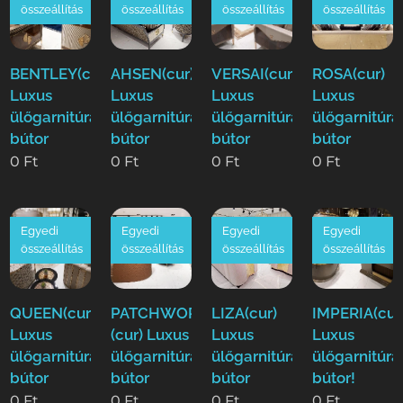
összeállítás
összeállítás
összeállítás
összeállítás
BENTLEY(cur)
AHSEN(cur)
VERSAI(cur)
ROSA(cur)
Luxus
Luxus
Luxus
Luxus
ülőgarnitúra
ülőgarnitúra
ülőgarnitúra
ülőgarnitúra
bútor
bútor
bútor
bútor
0
Ft
0
Ft
0
Ft
0
Ft
Egyedi
Egyedi
Egyedi
Egyedi
összeállítás
összeállítás
összeállítás
összeállítás
QUEEN(cur)
PATCHWORK
LIZA(cur)
IMPERIA(cur
Luxus
(cur) Luxus
Luxus
Luxus
ülőgarnitúra
ülőgarnitúra
ülőgarnitúra
ülőgarnitúra
bútor
bútor
bútor
bútor!
0
Ft
0
Ft
0
Ft
0
Ft