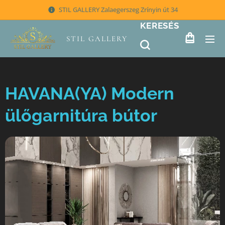
STIL GALLERY Zalaegerszeg Zrínyin út 34
KERESÉS
STIL GALLERY
HAVANA(YA) Modern
ülőgarnitúra bútor