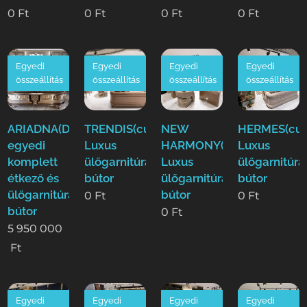
0
Ft
0
Ft
0
Ft
0
Ft
Egyedi
Egyedi
Egyedi
Egyedi
összeállítás
összeállítás
összeállítás
összeállítás
ARIADNA(Duy)Luxus
TRENDIS(cur)
NEW
HERMES(cur
egyedi
Luxus
HARMONY(cur)
Luxus
komplett
ülőgarnitúra
Luxus
ülőgarnitúra
étkező és
bútor
ülőgarnitúra
bútor
ülőgarnitúra
bútor
0
Ft
0
Ft
bútor
0
Ft
5 950 000
Ft
Egyedi
Egyedi
Egyedi
Egyedi