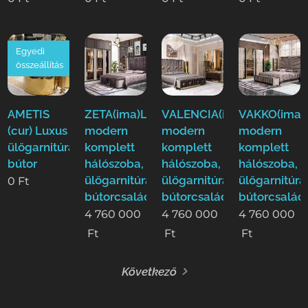
Egyedi
összeállítás
AMETIS
ZETA(ima)Luxus
VALENCIA(ima)Luxus
VAKKO(ima)
(cur) Luxus
modern
modern
modern
ülőgarnitúra
komplett
komplett
komplett
bútor
hálószoba,
hálószoba,
hálószoba,
ülőgarnitúra,étkező
ülőgarnitúra,étkező
ülőgarnitúra
0
Ft
bútorcsalád!
bútorcsalád!
bútorcsalád
4 760 000
4 760 000
4 760 000
Ft
Ft
Ft
Következő