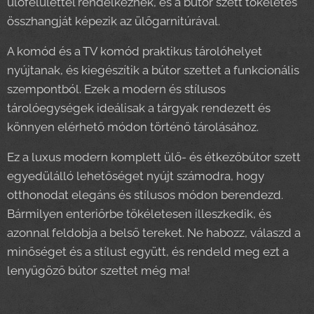
ülőfelülettel rendelkeznek, és a bútor szett tökéletes
összhangját képezik az ülőgarnitúrával.
A komód és a TV komód praktikus tárolóhelyet
nyújtanak, és kiegészítik a bútor szettet a funkcionális
szempontból. Ezek a modern és stílusos
tárolóegységek ideálisak a tárgyak rendezett és
könnyen elérhető módon történő tárolásához.
Ez a luxus modern komplett ülő- és étkezőbútor szett
egyedülálló lehetőséget nyújt számodra, hogy
otthonodat elegáns és stílusos módon berendezd.
Bármilyen enteriőrbe tökéletesen illeszkedik, és
azonnal feldobja a belső tereket. Ne habozz, válaszd a
minőséget és a stílust együtt, és rendeld meg ezt a
lenyűgöző bútor szettet még ma!