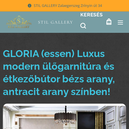
STIL GALLERY Zalaegerszeg Zrínyin út 34
KERESÉS
STIL GALLERY
GLORIA (essen) Luxus
modern ülőgarnitúra és
étkezőbútor bézs arany,
antracit arany színben!