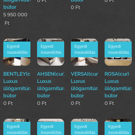
0
Ft
0
Ft
bútor
0
Ft
5 950 000
Ft
Egyedi
Egyedi
Egyedi
Egyedi
összeállítás
összeállítás
összeállítás
összeállítás
BENTLEY(cur)
AHSEN(cur)
VERSAI(cur)
ROSA(cur)
Luxus
Luxus
Luxus
Luxus
ülőgarnitúra
ülőgarnitúra
ülőgarnitúra
ülőgarnitúra
bútor
bútor
bútor
bútor
0
Ft
0
Ft
0
Ft
0
Ft
Egyedi
Egyedi
Egyedi
Egyedi
összeállítás
összeállítás
összeállítás
összeállítás