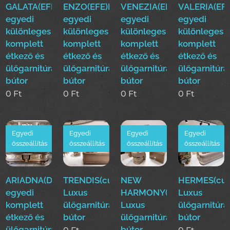
GALATA(EFE)Luxus
ENZO(EFE)Luxus
VENEZIA(EFE)Luxus
VALERIA(EFE
egyedi
egyedi
egyedi
egyedi
különleges
különleges
különleges
különleges
komplett
komplett
komplett
komplett
étkező és
étkező és
étkező és
étkező és
ülőgarnitúra
ülőgarnitúra
ülőgarnitúra
ülőgarnitúra
bútor
bútor
bútor
bútor
0
Ft
0
Ft
0
Ft
0
Ft
Egyedi
Egyedi
Egyedi
Egyedi
összeállítás
összeállítás
összeállítás
összeállítás
ARIADNA(Duy)Luxus
TRENDIS(cur)
NEW
HERMES(cur
egyedi
Luxus
HARMONY(cur)
Luxus
komplett
ülőgarnitúra
Luxus
ülőgarnitúra
étkező és
bútor
ülőgarnitúra
bútor
ülőgarnitúra
bútor