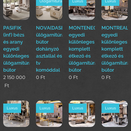
Ülőgarnitúra
Luxus
Luxus
PASIFIK
NOVA(DASE)
MONTENEGRO(EFE)Luxus
MONTREAL(E
(inf) bézs
ülőgarnitúra
egyedi
egyedi
és arany
bútor
különleges
különleges
egyedi
dohányzó
komplett
komplett
különleges
asztallal és
étkező és
étkező és
ülőgarnitúra
tv
ülőgarnitúra
ülőgarnitúra
bútor
komóddal
bútor
bútor
2 150 000
0
Ft
0
Ft
0
Ft
Ft
Luxus
Luxus
Luxus
Luxus