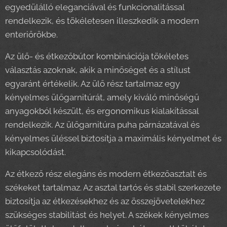
egyedülálló eleganciával és funkcionalitással
rendelkezik, és tökéletesen illeszkedik a modern
enteriőrökbe.
Az ülő- és étkezőbútor kombinációja tökéletes
választás azoknak, akik a minőséget és a stílust
egyaránt értékelik. Az ülő rész tartalmaz egy
kényelmes ülőgarnitúrát, amely kiváló minőségű
anyagokból készült, és ergonomikus kialakítással
rendelkezik. Az ülőgarnitúra puha párnázatával és
kényelmes üléssel biztosítja a maximális kényelmet és
kikapcsolódást.
Az étkező rész elegáns és modern étkezőasztalt és
székeket tartalmaz. Az asztal tartós és stabil szerkezete
biztosítja az étkezésekhez és az összejövetelekhez
szükséges stabilitást és helyet. A székek kényelmes