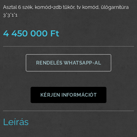
Asztal 6 szék, komód+2db tükör, tv komód, ülőgarnitúra
3*3*1*1
4 450 000
Ft
RENDELÉS WHATSAPP-AL
KÉRJEN INFORMÁCIÓT
Leírás