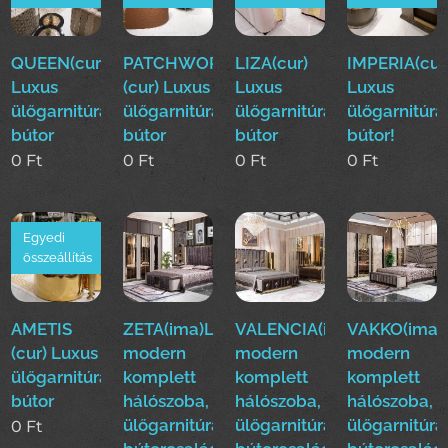
QUEEN(cur)
PATCHWORK
LIZA(cur)
IMPERIA(cur
Luxus
(cur) Luxus
Luxus
Luxus
ülőgarnitúra
ülőgarnitúra
ülőgarnitúra
ülőgarnitúra
bútor
bútor
bútor
bútor!
0
Ft
0
Ft
0
Ft
0
Ft
Egyedi
összeállítás
AMETIS
ZETA(ima)Luxus
VALENCIA(ima)Luxus
VAKKO(ima)
(cur) Luxus
modern
modern
modern
ülőgarnitúra
komplett
komplett
komplett
bútor
hálószoba,
hálószoba,
hálószoba,
ülőgarnitúra,étkező
ülőgarnitúra,étkező
ülőgarnitúra
0
Ft