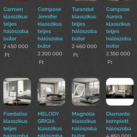
Carmen
Compose
Turandot
Compose
klasszikus
Jennifer
klasszikus
Aurora
teljes
klasszikus
teljes
klasszikus
hálószoba
teljes
hálószoba
teljes
bútor
hálószoba
bútor
hálószoba
bútor
bútor
2 450 000
2 460 000
2 200 000
2 350 000
Ft
Ft
Ft
Ft
Fiordaliso
MELODY
Magnólia
Diamante
klasszikus
GRIGIA
klasszikus
komplett
teljes
klasszikus
hálószoba
hálószoba
hálószoba
hálószoba
bútor
4 850 000