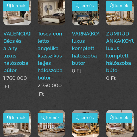
Új termék
Új termék
Új termék
VALENCIA(Dase)
Tosca con
VARNA(KOYUN)Klasszikus
ZÜMRÜD
Bézs és
letto
luxus
ANKA(KOYUN
arany
angelika
komplett
luxus
luxus
klasszikus
hálószoba
komplett
hálószoba
teljes
bútor
hálószoba
bútor
hálószoba
bútor
0
Ft
bútor
1 760 000
0
Ft
2 750 000
Ft
Ft
Új termék
Új termék
Új termék
Új termék