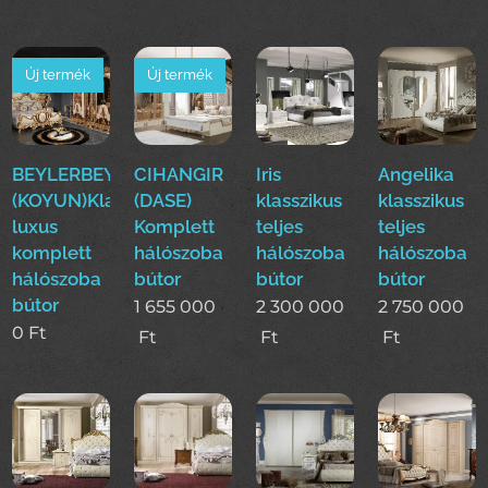
Új termék
Új termék
BEYLERBEYI
CIHANGIR
Iris
Angelika
(KOYUN)Klasszikus
(DASE)
klasszikus
klasszikus
luxus
Komplett
teljes
teljes
komplett
hálószoba
hálószoba
hálószoba
hálószoba
bútor
bútor
bútor
bútor
1 655 000
2 300 000
2 750 000
0
Ft
Ft
Ft
Ft