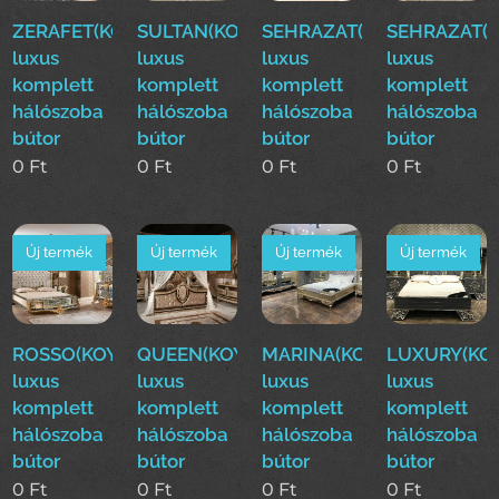
ZERAFET(KOYUN)Klasszikus
SULTAN(KOYUN)Klasszikus
SEHRAZAT(KOYUN)Klasszi
SEHRAZAT(K
luxus
luxus
luxus
luxus
komplett
komplett
komplett
komplett
hálószoba
hálószoba
hálószoba
hálószoba
bútor
bútor
bútor
bútor
0
Ft
0
Ft
0
Ft
0
Ft
Új termék
Új termék
Új termék
Új termék
ROSSO(KOYUN)Klasszikus
QUEEN(KOYUN)Klasszikus
MARINA(KOYUN)Klassziku
LUXURY(KOY
luxus
luxus
luxus
luxus
komplett
komplett
komplett
komplett
hálószoba
hálószoba
hálószoba
hálószoba
bútor
bútor
bútor
bútor
0
Ft
0
Ft
0
Ft
0
Ft