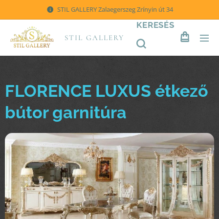
STIL GALLERY Zalaegerszeg Zrínyin út 34
KERESÉS
STIL GALLERY
FLORENCE LUXUS étkező
bútor garnitúra