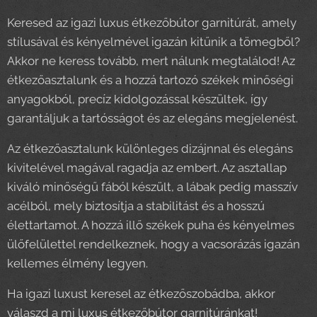
Keresed az igazi luxus étkezőbútor garnitúrát, amely
stílusával és kényelmével igazán kitűnik a tömegből?
Akkor ne keress tovább, mert nálunk megtalálod! Az
étkezőasztalunk és a hozzá tartozó székek minőségi
anyagokból, precíz kidolgozással készültek, így
garantáljuk a tartósságot és az elegáns megjelenést.
Az étkezőasztalunk különleges dizájnnal és elegáns
kivitelével magával ragadja az embert. Az asztallap
kiváló minőségű fából készült, a lábak pedig masszív
acélból, mely biztosítja a stabilitást és a hosszú
élettartamot. A hozzá illő székek puha és kényelmes
ülőfelülettel rendelkeznek, hogy a vacsorázás igazán
kellemes élmény legyen.
Ha igazi luxust keresel az étkezőszobádba, akkor
válaszd a mi luxus étkezőbútor garnitúránkat!