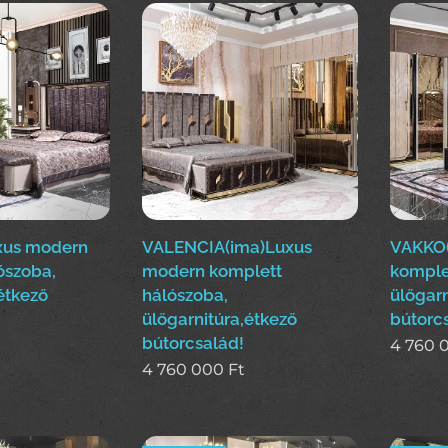
xus modern
VALENCIA(ima)Luxus
VAKKO(
ószoba,
modern komplett
komple
étkező
hálószoba,
ülőgarn
ülőgarnitúra,étkező
bútorc
bútorcsalád!
4 760 
4 760 000
Ft