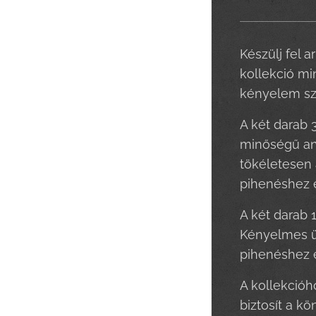
Készülj fel 
kollekció mi
kényelem sz
A két darab 
minőségű any
tökéletesen 
pihenéshez 
A két darab 
Kényelmes ül
pihenéshez é
A kollekcióh
biztosít a k