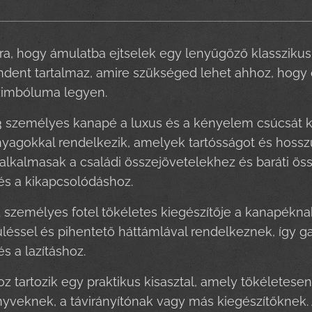
arra, hogy ámulatba ejtselek egy lenyűgöző klasszikus
ndent tartalmaz, amire szükséged lehet ahhoz, hogy 
imbóluma legyen.
3 személyes kanapé a luxus és a kényelem csúcsát ké
agokkal rendelkezik, amelyek tartósságot és hosszú
alkalmasak a családi összejövetelekhez és baráti ö
és a kikapcsolódáshoz.
1 személyes fotel tökéletes kiegészítője a kanapék
éssel és pihentető háttámlával rendelkeznek, így ga
s a lazításhoz.
oz tartozik egy praktikus kisasztal, amely tökéletesen
önyveknek, a távirányítónak vagy más kiegészítőkne