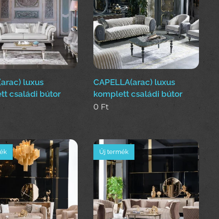
arac) luxus
CAPELLA(arac) luxus
t családi bútor
komplett családi bútor
0
Ft
mék
Új termék