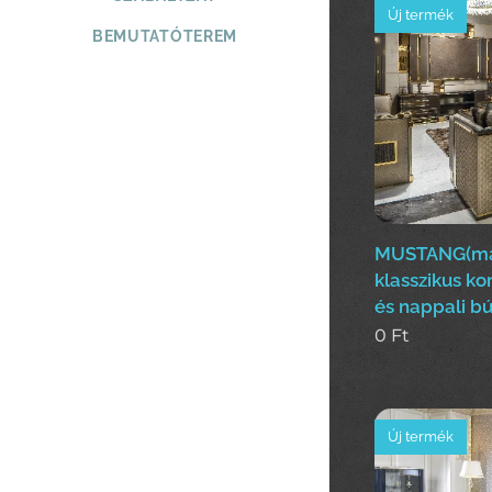
Új termék
BEMUTATÓTEREM
MUSTANG(ma
klasszikus ko
és nappali bú
0
Ft
Új termék