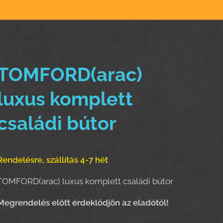
TOMFORD(arac)
luxus komplett
családi bútor
Rendelésre, szállítás 4-7 hét
TOMFORD(arac) luxus komplett családi bútor
Meg
rendelés elött érdeklődjön az eladótól!