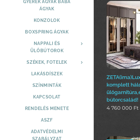
GYEREK ÁGYAK BABA
ÁGYAK
KONZOLOK
BOXSPRING ÁGYAK
NAPPALI ÉS
ÜLŐBÚTOROK
SZÉKEK, FOTELEK
LAKÁSDÍSZEK
ZETA(ima)Lu
komplett hál
SZÍNMINTÁK
ülőgarnitúra,
KAPCSOLAT
bútorcsalád!
4 760 000
Ft
RENDELÉS MENETE
ASZF
ADATVÉDELMI
SZABÁLYZAT