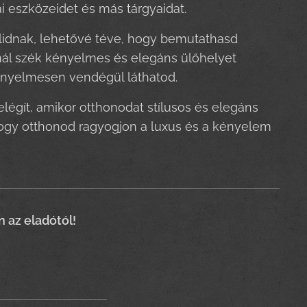
ai eszközeidet és más tárgyaidat.
alidnak, lehetővé téve, hogy bemutathasd
mál szék kényelmes és elegáns ülőhelyet
 kényelmesen vendégül láthatod.
elégít, amikor otthonodat stílusos és elegáns
hogy otthonod ragyogjon a luxus és a kényelem
n az eladótól!