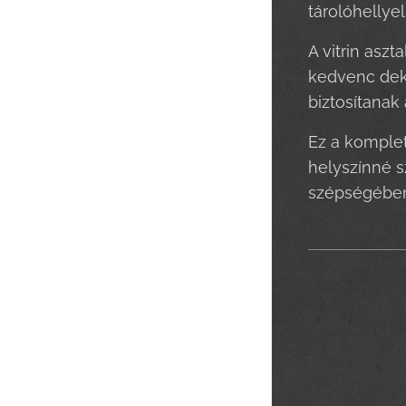
tárolóhellye
A vitrin asz
kedvenc deko
biztosítanak
Ez a komplet
helyszínné s
szépségébe