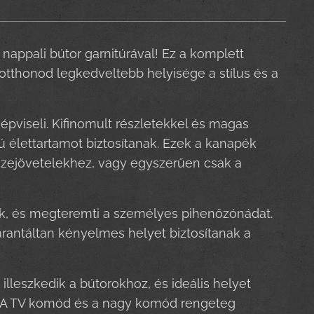
 nappali bútor garnitúrával! Ez a komplett
otthonod legkedveltebb helyisége a stílus és a
pviseli. Kifinomult részletekkel és magas
 élettartamot biztosítanak. Ezek a kanapék
sszejövetelekhez, vagy egyszerűen csak a
nak, és megteremti a személyes pihenőzónádat.
rantáltan kényelmes helyet biztosítanak a
 illeszkedik a bútorokhoz, és ideális helyet
k. A TV komód és a nagy komód rengeteg