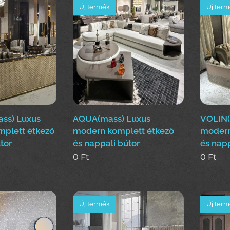
Új termék
Új ter
ss) Luxus
AQUA(mass) Luxus
VOLIN(
mplett étkező
modern komplett étkező
modern
tor
és nappali bútor
és napp
0
Ft
0
Ft
Új termék
Új ter