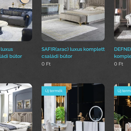
 luxus
SAFIR(arac) luxus komplett
DEFNE(
ládi bútor
családi bútor
komplet
0
Ft
0
Ft
Új termék
Új ter