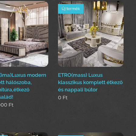
Új termék
ima)Luxus modern
ETRO(mass) Luxus
tt hálószoba,
klasszikus komplett étkező
itúra,étkező
és nappali bútor
salád!
0
Ft
000
Ft