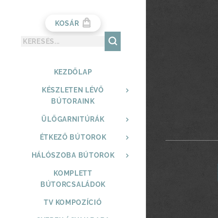
KOSÁR
KEZDŐLAP
KÉSZLETEN LÉVŐ
BÚTORAINK
ÜLŐGARNITÚRÁK
ÉTKEZŐ BÚTOROK
HÁLÓSZOBA BÚTOROK
KOMPLETT
BÚTORCSALÁDOK
TV KOMPOZÍCIÓ