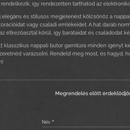
l rendelkezik, így rendezetten tarthatod az elektronik
tal elegáns és stílusos megjelenést kölcsönöz a napp
rációidat vagy családi emlékeidet. A hat darab nor
 az étkezőasztal körül, így barátaidat és családodat
t klasszikus nappali bútor garnitúra minden igényt ki
zeretnéd varázsolni. Rendeld meg most, és hagyd, 
n!
Meg
rendelés elött érdeklődjö
Név