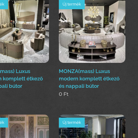
mék
Új termék
mass) Luxus
MONZA(mass) Luxus
 komplett étkező
modern komplett étkező
ali bútor
és nappali bútor
0
Ft
mék
Új termék