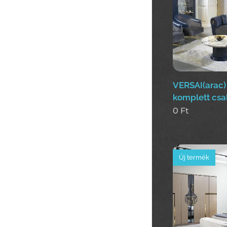
VERSAI(arac)
komplett csa
0
Ft
Új termék