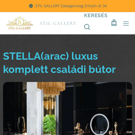
STIL GALLERY Zalaegerszeg Zrínyin út 34
KERESÉS
STIL GALLERY
STELLA(arac) luxus
komplett családi bútor