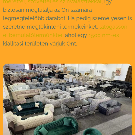
mérettel, szövettel és színválasztékkal
, így
biztosan megtalálja az Ön számára
legmegfelelőbb darabot. Ha pedig személyesen is
szeretné megtekinteni termékeinket,
látogasson
el bemutatótermünkbe
, ahol egy
1500 nm-es
kiállítási területen várjuk Önt.