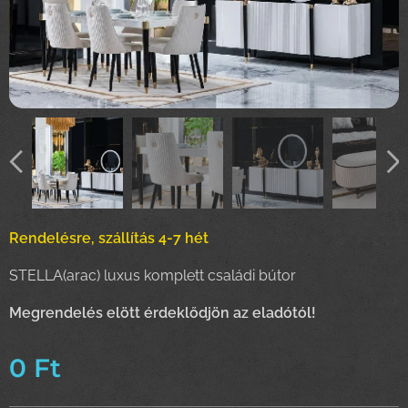
Rendelésre, szállítás 4-7 hét
STELLA(arac) luxus komplett családi bútor
Meg
rendelés elött érdeklődjön az eladótól!
0
Ft