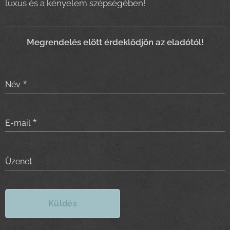
luxus és a kényelem szépségében!
Meg
rendelés elött érdeklődjön az eladótól!
Név
E-mail
Üzenet
Küldés