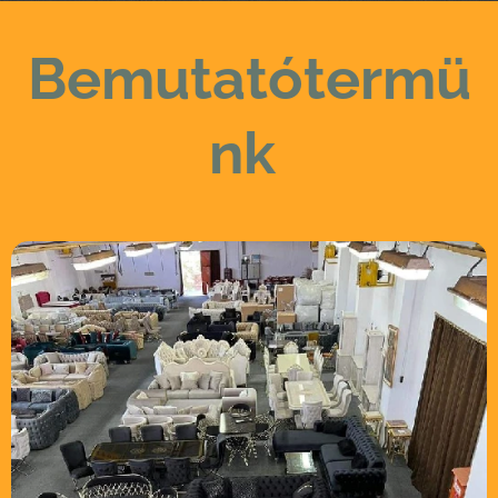
Bemutatótermü
nk