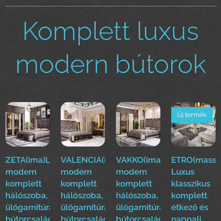
Komplett luxus
modern bútorok
Új termék
ZETA(ima)Luxus
VALENCIA(ima)Luxus
VAKKO(ima)Luxus
ETRO(mass)
modern
modern
modern
Luxus
komplett
komplett
komplett
klasszikus
hálószoba,
hálószoba,
hálószoba,
komplett
ülőgarnitúra,étkező
ülőgarnitúra,étkező
ülőgarnitúra,étkező
étkező és
bútorcsalád!
bútorcsalád!
bútorcsalád!
nappali