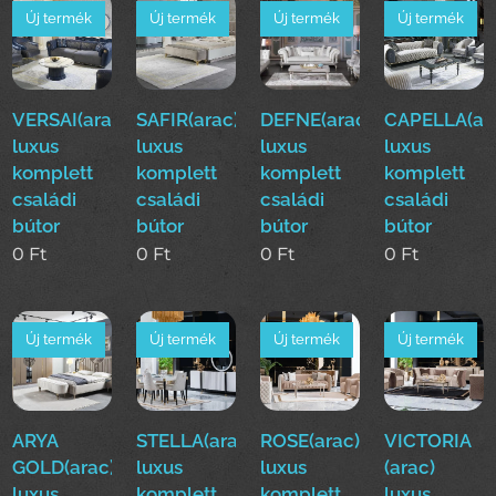
Új termék
Új termék
Új termék
Új termék
VERSAI(arac)
SAFIR(arac)
DEFNE(arac)
CAPELLA(ar
luxus
luxus
luxus
luxus
komplett
komplett
komplett
komplett
családi
családi
családi
családi
bútor
bútor
bútor
bútor
0
Ft
0
Ft
0
Ft
0
Ft
Új termék
Új termék
Új termék
Új termék
ARYA
STELLA(arac)
ROSE(arac)
VICTORIA
GOLD(arac)
luxus
luxus
(arac)
luxus
komplett
komplett
luxus