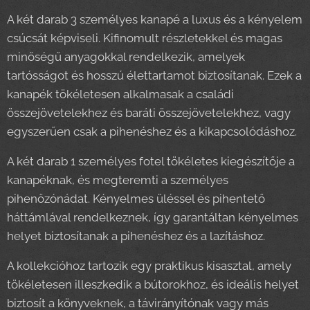
A két darab 3 személyes kanapé a luxus és a kényelem
csúcsát képviseli. Kifinomult részletekkel és magas
minőségű anyagokkal rendelkezik, amelyek
tartósságot és hosszú élettartamot biztosítanak. Ezek a
kanapék tökéletesen alkalmasak a családi
összejövetelekhez és baráti összejövetelekhez, vagy
egyszerűen csak a pihenéshez és a kikapcsolódáshoz.
A két darab 1 személyes fotel tökéletes kiegészítője a
kanapéknak, és megteremti a személyes
pihenőzónádat. Kényelmes üléssel és pihentető
háttámlával rendelkeznek, így garantáltan kényelmes
helyet biztosítanak a pihenéshez és a lazításhoz.
A kollekcióhoz tartozik egy praktikus kisasztal, amely
tökéletesen illeszkedik a bútorokhoz, és ideális helyet
biztosít a könyveknek, a távirányítónak vagy más