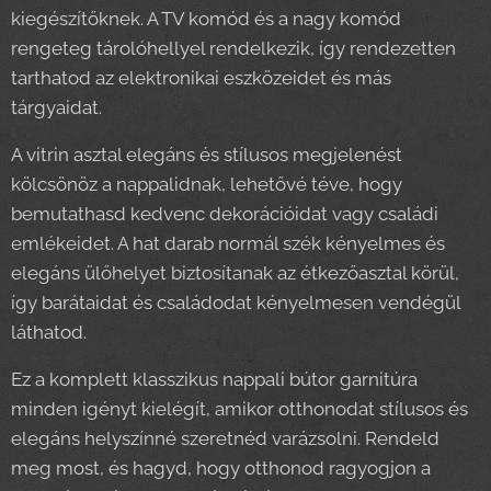
kiegészítőknek. A TV komód és a nagy komód
rengeteg tárolóhellyel rendelkezik, így rendezetten
tarthatod az elektronikai eszközeidet és más
tárgyaidat.
A vitrin asztal elegáns és stílusos megjelenést
kölcsönöz a nappalidnak, lehetővé téve, hogy
bemutathasd kedvenc dekorációidat vagy családi
emlékeidet. A hat darab normál szék kényelmes és
elegáns ülőhelyet biztosítanak az étkezőasztal körül,
így barátaidat és családodat kényelmesen vendégül
láthatod.
Ez a komplett klasszikus nappali bútor garnitúra
minden igényt kielégít, amikor otthonodat stílusos és
elegáns helyszínné szeretnéd varázsolni. Rendeld
meg most, és hagyd, hogy otthonod ragyogjon a