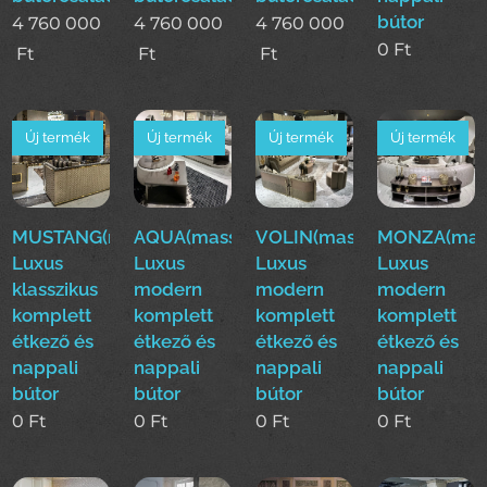
bútor
4 760 000
4 760 000
4 760 000
0
Ft
Ft
Ft
Ft
Új termék
Új termék
Új termék
Új termék
MUSTANG(mass)
AQUA(mass)
VOLIN(mass)
MONZA(mas
Luxus
Luxus
Luxus
Luxus
klasszikus
modern
modern
modern
komplett
komplett
komplett
komplett
étkező és
étkező és
étkező és
étkező és
nappali
nappali
nappali
nappali
bútor
bútor
bútor
bútor
0
Ft
0
Ft
0
Ft
0
Ft