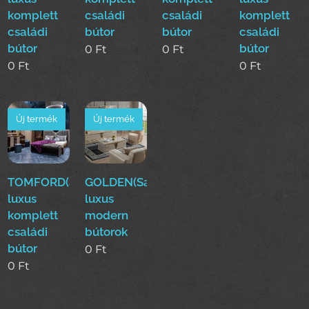
komplett
családi
családi
komplett
családi
bútor
bútor
családi
bútor
bútor
0
Ft
0
Ft
0
Ft
0
Ft
Új termék
Új termék
TOMFORD(arac)
GOLDEN(Sak)Komplett
luxus
luxus
komplett
modern
családi
bútorok
bútor
0
Ft
0
Ft