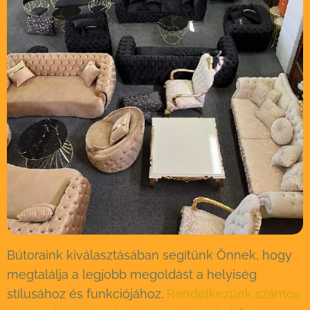
Bútoraink kiválasztásában segítünk Önnek, hogy
megtalálja a legjobb megoldást a helyiség
stílusához és funkciójához.
Rendelkezünk számos