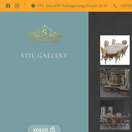
STIL GALLERY Zalaegerszeg Zrínyin út 34
+36708
STIL GALLERY
KOSÁR