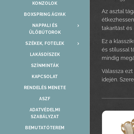
KONZOLOK
Az asztal tá
BOXSPRING ÁGYAK
étkezhessene
NAPPALI ÉS
takarítást és
ÜLŐBÚTOROK
Ez a klasszi
SZÉKEK, FOTELEK
és stílussal 
LAKÁSDÍSZEK
mindig megál
SZÍNMINTÁK
Válassza ezt
KAPCSOLAT
idején. Szer
RENDELÉS MENETE
ASZF
ADATVÉDELMI
SZABÁLYZAT
BEMUTATÓTEREM