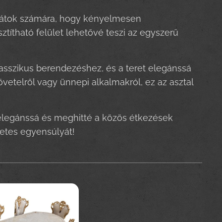
barátok számára, hogy kényelmesen
ztítható felület lehetővé teszi az egyszerű
klasszikus berendezéshez, és a teret elegánssá
jövetelről vagy ünnepi alkalmakról, ez az asztal
t elegánssá és meghitté a közös étkezések
letes egyensúlyát!