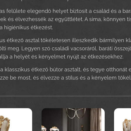
gas felülete elegendő helyet biztosít a család és a 
k és élvezhessék az együttlétet. A sima, könnyen tis
 a higiénikus étkezést.
kus étkező asztal tökéletesen illeszkedik bármilyen 
tölti meg. Legyen szó családi vacsoráról, baráti össze
lja a helyét és kényelmet nyújt az étkezésekhez.
 a klasszikus étkező bútor asztalt, és tegye otthoná
ezze be most, és élvezze a stílus és a kényelem töké