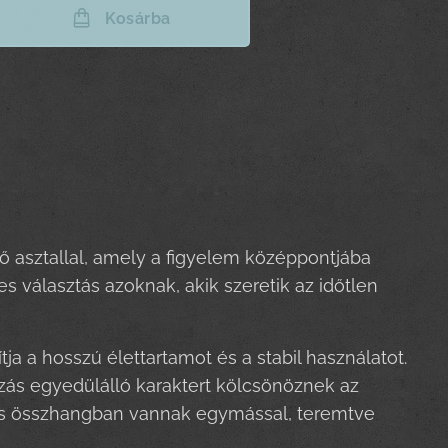
Kosárba
ő asztallal, amely a figyelem középpontjába
es választás azoknak, akik szeretik az időtlen
tja a hosszú élettartamot és a stabil használatot.
zás egyedülálló karaktert kölcsönöznek az
etes összhangban vannak egymással, teremtve