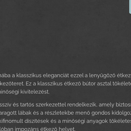
ába a klasszikus eleganciát ezzel a lenyűgöző étkez
kezőteret. Ez a klasszikus étkező bútor asztal tökélet
minőségi kivitelezést.
szív és tartós szerkezettel rendelkezik, amely biztosí
aragott lábak és a részletekbe menő gondos kidolgo
 kifinomult díszítések és a minőségi anyagok tökél
lóban impozáns étkező helyet.