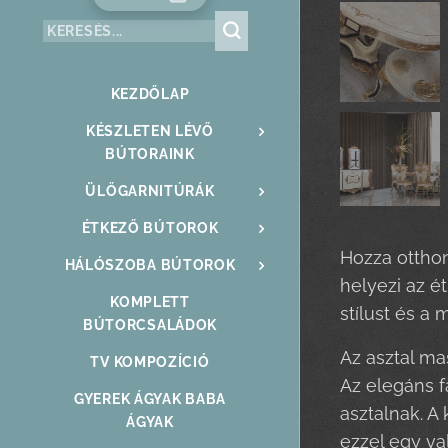
KEZDŐLAP
KÉSZLETEN LÉVŐ
BÚTORAINK
ÜLŐGARNITÚRÁK
ÉTKEZŐ BÚTOROK
Hozza otthon
HÁLÓSZOBA BÚTOROK
helyezi az ét
KOMPLETT
stílust és a 
BÚTORCSALÁDOK
Az asztal mas
TV KOMPOZÍCIÓ
Az elegáns f
GYEREK ÁGYAK BABA
asztalnak. A
ÁGYAK
ezzel egy va