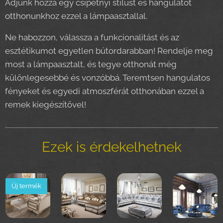
Adjunk hozzá egy csipetnyi stílust és hangulatot
otthonunkhoz ezzel a lámpaasztallal.
Ne habozzon, válassza a funkcionalitást és az
esztétikumot egyetlen bútordarabban! Rendelje meg
most a lámpaasztalt, és tegye otthonát még
különlegesebbé és vonzóbbá. Teremtsen hangulatos
fényeket és egyedi atmoszférát otthonában ezzel a
remek kiegészítővel!
Ezek is érdekelhetnek
Új termék