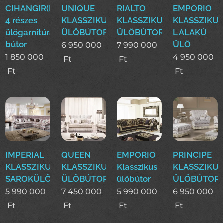
CIHANGIR(DASE)Klasszikus
UNIQUE
RIALTO
EMPORIO
4 részes
KLASSZIKUS
KLASSZIKUS
KLASSZIKU
ülőgarnitúra
ÜLŐBÚTOR
ÜLŐBÚTOR
L ALAKÚ
bútor
ÜLŐ
6 950 000
7 990 000
1 850 000
4 950 000
Ft
Ft
Ft
Ft
IMPERIAL
QUEEN
EMPORIO
PRINCIPE
KLASSZIKUS
KLASSZIKUS
Klasszikus
KLASSZIKU
SAROKÜLŐ
ÜLŐBÚTOR
ülőbútor
ÜLŐBÚTOR
5 990 000
7 450 000
5 990 000
6 950 000
Ft
Ft
Ft
Ft