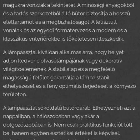
magukra vonzzák a tekintetet. A minőségi anyagokból
és a tartós szerkezetből álló bútor biztosítja a hosszú
élettartamot és a megbízhatóságot. A letisztult
vonalak és az egyedi formatervezés a modern és a
klasszikus enteriőrökbe is tökéletesen illeszkedik.
A lámpaasztal kiválóan alkalmas arra, hogy helyet
adjon kedvenc olvasólámpájának vagy dekoratív
világítóelemének. A stabil alap és a megfelelő
magasságú felület garantálja a lámpa stabil
elhelyezését és a fény optimális terjedését a környező
területen.
A lámpaasztal sokoldalú bútordarab. Elhelyezheti azt a
nappaliban, a hálószobában vagy akár a
dolgozószobában is. Nem csak praktikus funkciót tölt
be, hanem egyben esztétikai értéket is képvisel.