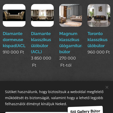
Diamante
Diamante
Magnum
Toronto
dormeuse
klasszikus
klasszikus
klasszikus
kispad(ACL)
ülőbútor
ülőgarnitúra
ülőbútor
(ACL)
bútor
910 000
Ft
960 000
Ft
3 850 000
270 000
Ft
Ft
-tól
Sütiket használunk, hogy biztosítsuk a weboldal megfelelő
STIL GALLERY KFT
működését és biztonságát, valamint hogy a lehető legjobb
felhasználói élményt kínáljuk Neked.
Sütik
Stil Gallery Bútor