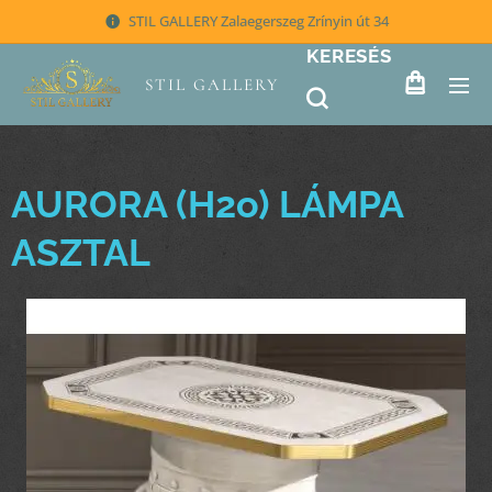
STIL GALLERY Zalaegerszeg Zrínyin út 34
KERESÉS
STIL GALLERY
AURORA (H2o) LÁMPA
ASZTAL