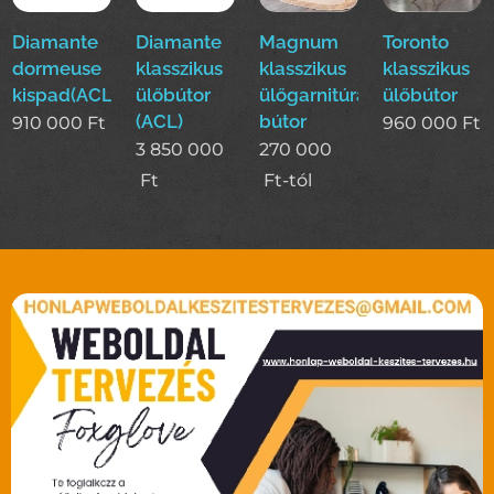
Diamante
Diamante
Magnum
Toronto
dormeuse
klasszikus
klasszikus
klasszikus
kispad(ACL)
ülőbútor
ülőgarnitúra
ülőbútor
(ACL)
bútor
910 000
Ft
960 000
Ft
3 850 000
270 000
Ft
Ft
-tól