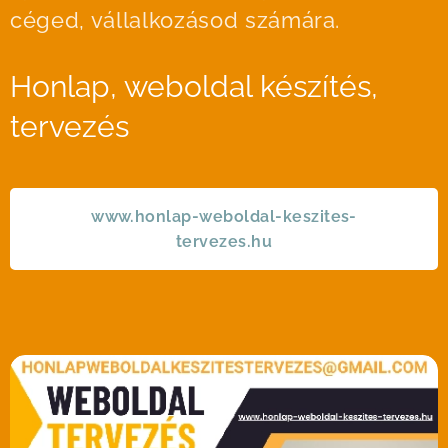
céged, vállalkozásod számára.
Honlap, weboldal készítés,
tervezés
www.honlap-weboldal-keszites-
tervezes.hu