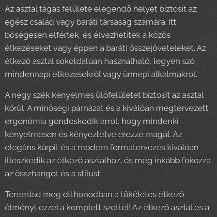
Az asztal tágas felülete elegendő helyet biztosít az
egész család vagy baráti társaság számára. Itt
bőségesen elfértek, és élvezhetitek a közös
étkezéseket vagy éppen a baráti összejöveteleket. Az
étkező asztal sokoldalúan használható, legyen szó
mindennapi étkezésekről vagy ünnepi alkalmakról.
A négy szék kényelmes ülőfelületet biztosít az asztal
körül. A minőségi párnázat és a kiválóan megtervezett
ergonómia gondoskodik arról, hogy mindenki
kényelmesen és kényeztetve érezze magát. Az
elegáns kárpit és a modern formatervezés kiválóan
illeszkedik az étkező asztalhoz, és még inkább fokozza
az összhangot és a stílust.
Teremtsd meg otthonodban a tökéletes étkező
élményt ezzel a komplett szettel! Az étkező asztal és a