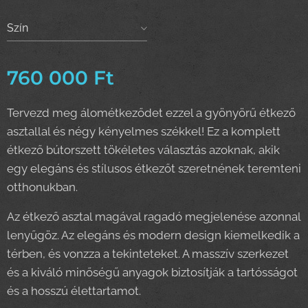
Szín
760 000
Ft
Tervezd meg álométkeződet ezzel a gyönyörű étkező
asztallal és négy kényelmes székkel! Ez a komplett
étkező bútorszett tökéletes választás azoknak, akik
egy elegáns és stílusos étkezőt szeretnének teremteni
otthonukban.
Az étkező asztal magával ragadó megjelenése azonnal
lenyűgöz. Az elegáns és modern design kiemelkedik a
térben, és vonzza a tekinteteket. A masszív szerkezet
és a kiváló minőségű anyagok biztosítják a tartósságot
és a hosszú élettartamot.