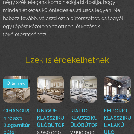
négy szék elegáns kombinációja biztosítja, hogy
minden étkezés különleges és stílusos legyen. Ne
habozz tovább, válaszd ezt a bútorszettet, és tegyél
egy lépést közelebb az otthoni étkezések
tökéletesítéséhez!
Ezek is érdekelhetnek
Új termék
CIHANGIR(DASE)Klasszikus
UNIQUE
RIALTO
EMPORIO
4 részes
KLASSZIKUS
KLASSZIKUS
KLASSZIKU
ülőgarnitúra
ÜLŐBÚTOR
ÜLŐBÚTOR
L ALAKÚ
bútor
ÜLŐ
6 950 000
7 990 000