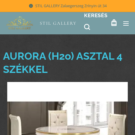
STIL GALLERY Zalaegerszeg Zrínyin út 34
KERESÉS
STIL GALLERY
AURORA (H2o) ASZTAL 4
SZÉKKEL