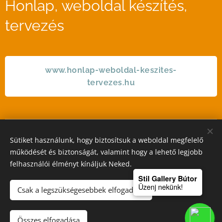
Honlap, weboldal készítés,
tervezés
www.honlap-weboldal-keszites-
tervezes.hu
Sütiket használunk, hogy biztosítsuk a weboldal megfelelő
STIL GALLERY KFT
működését és biztonságát, valamint hogy a lehető legjobb
felhasználói élményt kínáljuk Neked.
Sütik
Stil Gallery Bútor
Üzenj nekünk!
Csak a legszükségesebbek elfogadása
Kosárba
Összes elfogadása