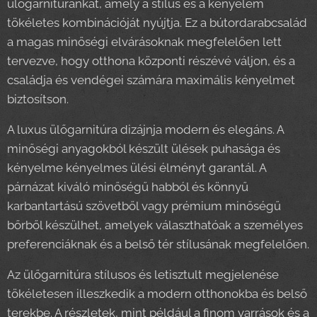
ülőgarnitúránkat, amely a stílus és a kényelem
tökéletes kombinációját nyújtja. Ez a bútordarabcsalád
a magas minőségi elvárásoknak megfelelően lett
tervezve, hogy otthona központi részévé váljon, és a
családja és vendégei számára maximális kényelmet
biztosítson.
A luxus ülőgarnitúra dizájnja modern és elegáns. A
minőségi anyagokból készült ülések puhasága és
kényelme kényelmes ülési élményt garantál. A
párnázat kiváló minőségű habból és könnyű
karbantartású szövetből vagy prémium minőségű
bőrből készülhet, amelyek választhatóak a személyes
preferenciáknak és a belső tér stílusának megfelelően.
Az ülőgarnitúra stílusos és letisztult megjelenése
tökéletesen illeszkedik a modern otthonokba és belső
terekbe. A részletek, mint például a finom varrások és a