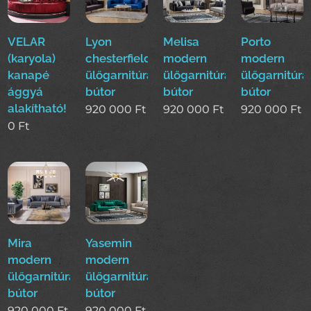
VELAR
Lyon
Melisa
Porto
(karyola)
chesterfield
modern
modern
kanapé
ülőgarnitúra
ülőgarnitúra
ülőgarnitúra
ággyá
bútor
bútor
bútor
alakítható!
920 000
Ft
920 000
Ft
920 000
Ft
0
Ft
Mira
Yasemin
modern
modern
ülőgarnitúra
ülőgarnitúra
bútor
bútor
920 000
Ft
920 000
Ft