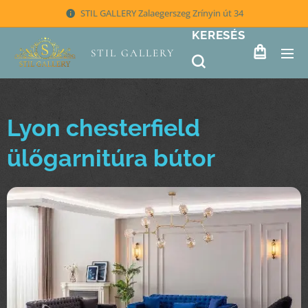
STIL GALLERY Zalaegerszeg Zrínyin út 34
KERESÉS
STIL GALLERY
Lyon chesterfield
ülőgarnitúra bútor