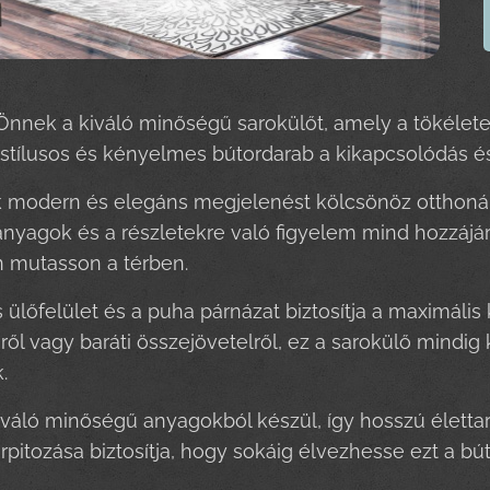
nnek a kiváló minőségű sarokülőt, amely a tökélete
a stílusos és kényelmes bútordarab a kikapcsolódás és
 modern és elegáns megjelenést kölcsönöz otthonána
 anyagok és a részletekre való figyelem mind hozzájá
 mutasson a térben.
ülőfelület és a puha párnázat biztosítja a maximáli
éről vagy baráti összejövetelről, ez a sarokülő mindi
.
iváló minőségű anyagokból készül, így hosszú élett
árpitozása biztosítja, hogy sokáig élvezhesse ezt a b