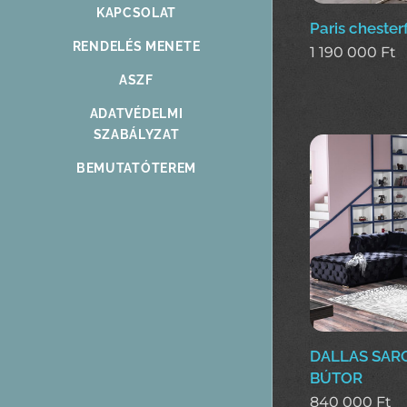
KAPCSOLAT
Paris chester
RENDELÉS MENETE
1 190 000
Ft
ASZF
ADATVÉDELMI
SZABÁLYZAT
BEMUTATÓTEREM
DALLAS SAR
BÚTOR
840 000
Ft