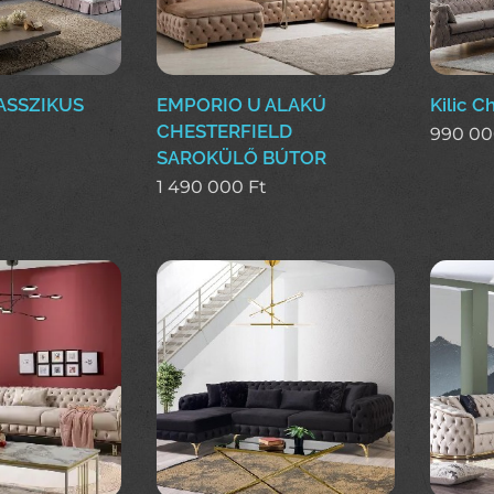
ASSZIKUS
EMPORIO U ALAKÚ
Kilic C
CHESTERFIELD
990 0
SAROKÜLŐ BÚTOR
1 490 000
Ft