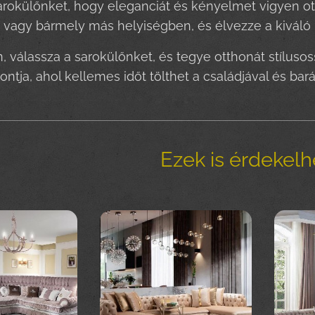
arokülőnket, hogy eleganciát és kényelmet vigyen ot
 vagy bármely más helyiségben, és élvezze a kiváló
 válassza a sarokülőnket, és tegye otthonát stíluso
ntja, ahol kellemes időt tölthet a családjával és barát
Ezek is érdekel