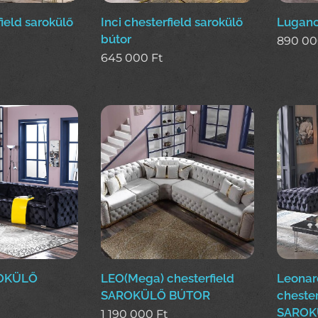
field sarokülő
Inci chesterfield sarokülő
Lugano
bútor
890 0
645 000
Ft
OKÜLŐ
LEO(Mega) chesterfield
Leonar
SAROKÜLŐ BÚTOR
cheste
SAROK
1 190 000
Ft