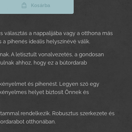
Kosárba
s választás a nappalijába vagy a otthona más
 a pihenés ideális helyszínévé válik.
k. A letisztult vonalvezetés, a gondosan
rulnak ahhoz, hogy ez a bútordarab
s kényelmet és pihenést. Legyen szó egy
g kényelmes helyet biztosít Önnek és
artammal rendelkezik. Robusztus szerkezete és
útordarabot otthonában.