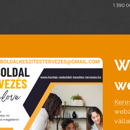
1 390 
W
w
Kere
webá
váll