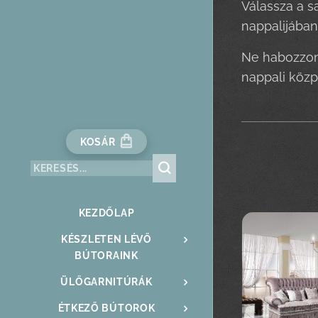
Válassza a s
nappalijában
Ne habozzon,
nappali közpo
KOSÁR
KEZDŐLAP
KÉSZLETEN LÉVŐ
BÚTORAINK
ÜLŐGARNITÚRÁK
ÉTKEZŐ BÚTOROK