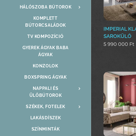
HÁLÓSZOBA BÚTOROK
KOMPLETT
BÚTORCSALÁDOK
IMPERIAL KL
SAROKÜLŐ
TV KOMPOZÍCIÓ
5 990 000
Ft
GYEREK ÁGYAK BABA
ÁGYAK
KONZOLOK
BOXSPRING ÁGYAK
NAPPALI ÉS
ÜLŐBÚTOROK
SZÉKEK, FOTELEK
LAKÁSDÍSZEK
SZÍNMINTÁK