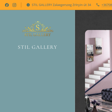
STIL GALLERY Zalaegerszeg Zrínyin út 34
+36708
STIL GALLERY