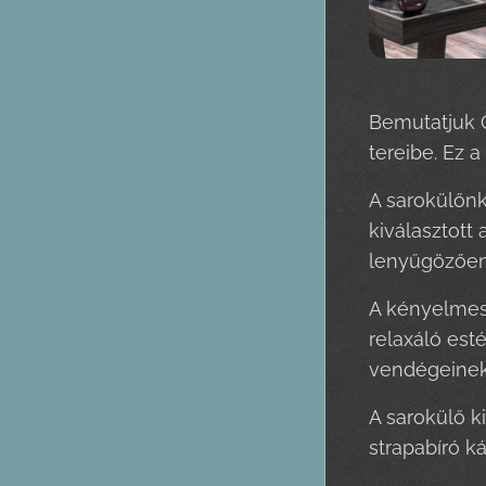
Bemutatjuk Ö
tereibe. Ez 
A sarokülőnk
kiválasztott
lenyűgözően
A kényelmes 
relaxáló est
vendégeinek
A sarokülő k
strapabíró k