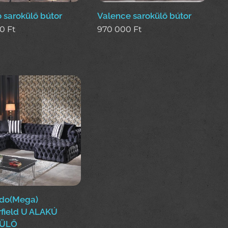
 sarokülő bútor
Valence sarokülő bútor
00
Ft
970 000
Ft
do(Mega)
rfield U ALAKÚ
ÜLŐ