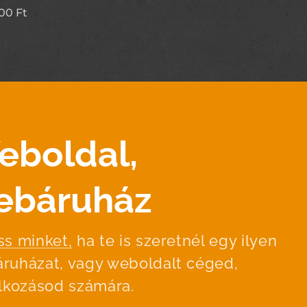
000
Ft
eboldal,
ebáruház
ss minket,
ha te is szeretnél egy ilyen
ruházat, vagy weboldalt céged,
alkozásod számára.