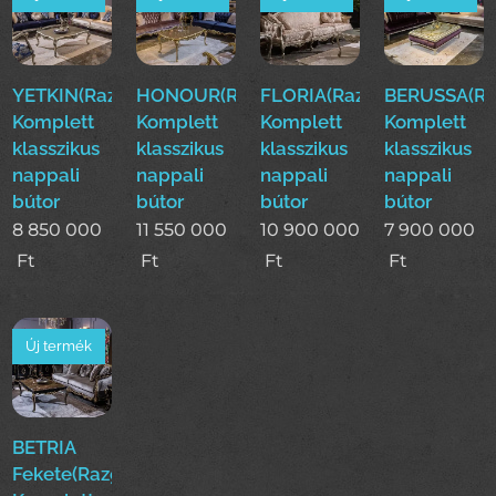
YETKIN(Razg)
HONOUR(Razg)
FLORIA(Razg)
BERUSSA(Ra
Komplett
Komplett
Komplett
Komplett
klasszikus
klasszikus
klasszikus
klasszikus
nappali
nappali
nappali
nappali
bútor
bútor
bútor
bútor
8 850 000
11 550 000
10 900 000
7 900 000
Ft
Ft
Ft
Ft
Új termék
BETRIA
Fekete(Razg)