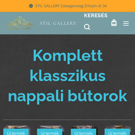
STIL GALLERY Zalaegerszeg Zrínyin út 34
KERESÉS
STIL GALLERY
Komplett
klasszikus
nappali bútorok
Új termék
Új termék
Új termék
Új termék